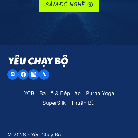
SẮM ĐỒ NGHỀ
YCB
Ba Lô & Dép Lào
Purna Yoga
SuperSilk
Thuận Bùi
© 2026 - Yêu Chạy Bộ