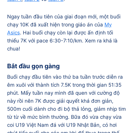
Ngay tuần đầu tiên của giai đoạn mới, một buổi
chạy 10K đã xuất hiện trong giáo án của
My
Asics
. Hai buổi chạy còn lại được ấn định tối
thiểu 7K với pace 6:30-7:10/km. Xem ra khá là
chua!
Bắt đầu gọn gàng
Buổi chạy đầu tiên vào thứ ba tuần trước diễn ra
êm xuôi với thành tích 7.5K trong thời gian 51:35
phút. Mấy tuần nay mình đã quen với cường độ
này rồi nên 7K được giải quyết khá đơn giản,
500m cuối dành cho đi bộ thả lỏng, giảm nhịp tim
từ từ về mức bình thường. Bữa đó vừa chạy vừa
coi U19 Việt Nam đá với U19 Nhật Bản, có hơi
chút tiếc nuối cho các em khi để thua trong thế