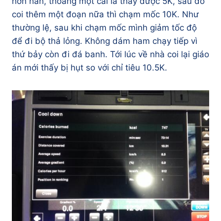
hơn hẳn, thoáng một cái là thấy được 5K, sau đó
coi thêm một đoạn nữa thì chạm mốc 10K. Như
thường lệ, sau khi chạm mốc mình giảm tốc độ
để đi bộ thả lỏng. Không dám ham chạy tiếp vì
thứ bảy còn đi đá banh. Tới lúc về nhà coi lại giáo
án mới thấy bị hụt so với chỉ tiêu 10.5K.