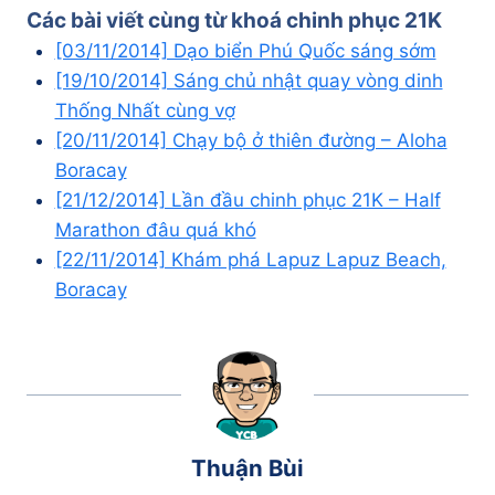
Run 2014
Các bài viết cùng từ khoá
chinh phục 21K
[Tuần 3] Tập luyện chinh phục 21K – Hoàn
[03/11/2014] Dạo biển Phú Quốc sáng sớm
thành giai đoạn 1
[19/10/2014] Sáng chủ nhật quay vòng dinh
[Tuần 4] Tập luyện chinh phục 21K – Bắt đầu
Thống Nhất cùng vợ
giai đoạn 2
[20/11/2014] Chạy bộ ở thiên đường – Aloha
[Tuần 5] Tập luyện chinh phục 21K – Tạm
Boracay
xõa một tuần
[21/12/2014] Lần đầu chinh phục 21K – Half
[Tuần 6] Tập luyện chinh phục 21K – Làm lại
Marathon đâu quá khó
từ đầu
[22/11/2014] Khám phá Lapuz Lapuz Beach,
[Tuần 7] Tập luyện chinh phục 21K – Chạy
Boracay
bộ, đá banh và hưởng thụ cuộc sống
[Tuần 8] Tập luyện chinh phục 21K – 7475
[19/10/2014] Sáng chủ nhật quay vòng dinh
Thống Nhất cùng vợ
[Tuần 9] Tập luyện chinh phục 21K – Ăn
nhiều hơn chạy
[Tuần 10] Tập luyện chinh phục 21K – Trở lại
Thuận Bùi
guồng quay