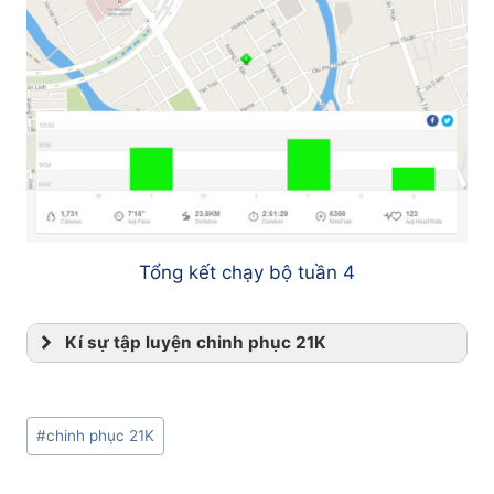
Tổng kết chạy bộ tuần 4
Kí sự tập luyện chinh phục 21K
Lên giáo án tập luyện cự ly 21K chuẩn bị
cho HCMC Run 2014
Post
[Tuần 1] Tập luyện hướng đến chinh phục
#
chinh phục 21K
Tags:
21K HCMC Run 2014
[Tuần 2] Tập luyện chinh phục 21K – HCMC