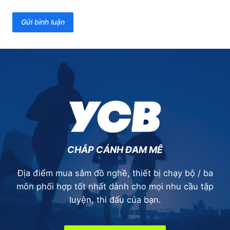
cự ly 5K
Kí sự HCMC Marathon 2021 – Giải tỏa cơn
khát
Kí sự HCMC Marathon 2022 – Lần đầu đua
21K với vợ
Kí sự VnExpress Marathon Quy Nhơn 2022 –
Bỗng dưng muốn… ị!
Kí sự VnExpress Marathon Nha Trang 2022
– Chạy là phụ, ăn nhậu là chính
Kí sự Hanoi Techcombank Marathon 2022 –
Dạo chơi thủ đô
Kí sự HCMC Marathon 2023 – Lập PR 21K
CHẮP CÁNH ĐAM MÊ
mới, mừng 10 năm chạy bộ
Kí sự Obama-Wakasa Half Marathon 2026 –
Địa điểm mua sắm đồ nghề, thiết bị chạy bộ / ba
Giải đua đầu tiên trên đất Nhật
môn phối hợp tốt nhất dành cho mọi nhu cầu tập
luyện, thi đấu của bạn.