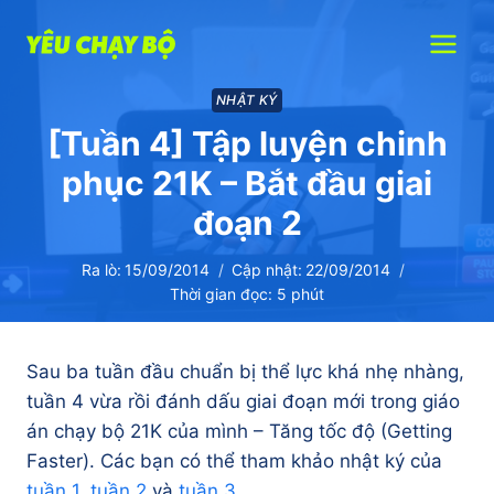
Skip
to
content
NHẬT KÝ
[Tuần 4] Tập luyện chinh
phục 21K – Bắt đầu giai
đoạn 2
Ra lò:
15/09/2014
Cập nhật:
22/09/2014
Thời gian đọc:
5
phút
Sau ba tuần đầu chuẩn bị thể lực khá nhẹ nhàng,
tuần 4 vừa rồi đánh dấu giai đoạn mới trong giáo
án chạy bộ 21K của mình – Tăng tốc độ (Getting
Faster). Các bạn có thể tham khảo nhật ký của
tuần 1
,
tuần 2
và
tuần 3
.