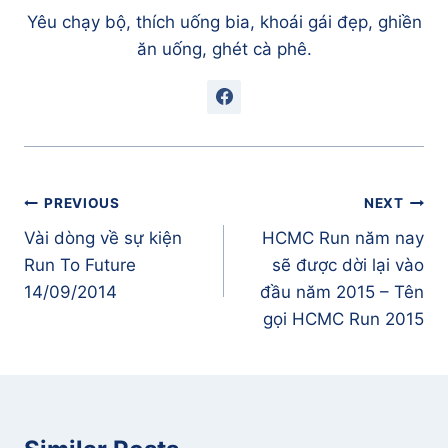
[Tuần 11] Tập luyện chinh phục 21K – Dang
Yêu chạy bộ, thích uống bia, khoái gái đẹp, ghiền
dở
ăn uống, ghét cà phê.
[03/11/2014] Dạo biển Phú Quốc sáng sớm
[Tuần 12] Tập luyện chinh phục 21K – Khám
phá Phú Quốc
[Tuần 13] Tập luyện chinh phục 21K – Bắt
đầu tăng đô
[20/11/2014] Chạy bộ ở thiên đường – Aloha
Điều
PREVIOUS
NEXT
Boracay
hướng
Vài dòng về sự kiện
HCMC Run năm nay
[22/11/2014] Khám phá Lapuz Lapuz Beach,
bài
Run To Future
sẽ được dời lại vào
Boracay
viết
14/09/2014
đầu năm 2015 – Tên
[Tuần 14] Tập luyện chinh phục 21K – Khám
phá Boracay
gọi HCMC Run 2015
[Tuần 15] Tập luyện chinh phục 21K – Quay
lại tập luyện
[Tuần 16] Tập luyện chinh phục 21K – Sai
lầm cuối tuần
[Tuần 17] Tập luyện chinh phục 21K – Trên