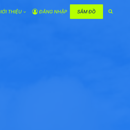
IỚI THIỆU
ĐĂNG NHẬP
SẮM ĐỒ