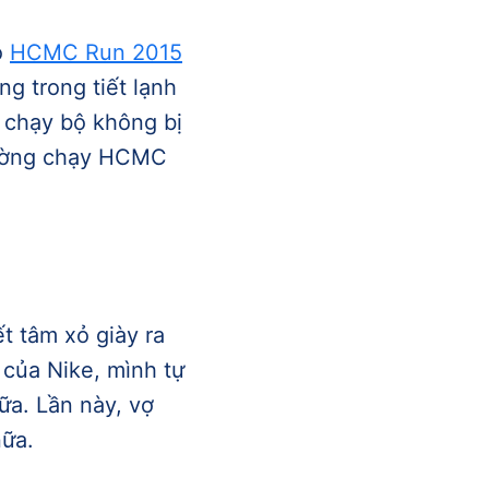
o
HCMC Run 2015
g trong tiết lạnh
 chạy bộ không bị
 đường chạy HCMC
t tâm xỏ giày ra
 của Nike, mình tự
ữa. Lần này, vợ
nữa.