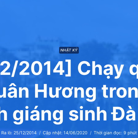
NHẬT KÝ
12/2014] Chạy 
uân Hương trong
h giáng sinh Đà
Ra lò:
25/12/2014
Cập nhật:
14/06/2020
Thời gian đọc:
9
phút