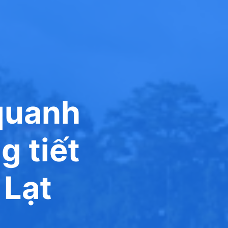
quanh
 tiết
 Lạt