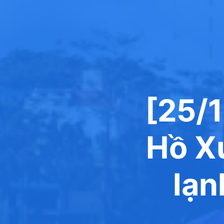
[25/
Hồ X
lạn