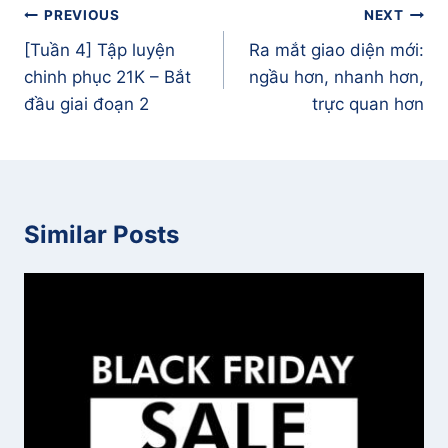
Điều
PREVIOUS
NEXT
hướng
[Tuần 4] Tập luyện
Ra mắt giao diện mới:
bài
chinh phục 21K – Bắt
ngầu hơn, nhanh hơn,
viết
đầu giai đoạn 2
trực quan hơn
Similar Posts