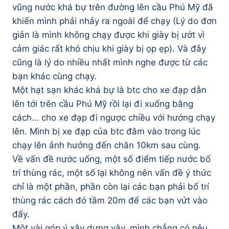
vũng nước khá bự trên đường lên cầu Phú Mỹ đã
khiến mình phải nhảy ra ngoài để chạy (Lý do đơn
giản là mình không chạy được khi giày bị ướt vì
cảm giác rất khó chịu khi giày bị ọp ẹp). Và đây
cũng là lý do nhiều nhất mình nghe được từ các
bạn khác cùng chạy.
Một hạt sạn khác khá bự là btc cho xe đạp dẫn
lên tới trên cầu Phú Mỹ rồi lại đi xuống bằng
cách… cho xe đạp đi ngược chiều với hướng chạy
lên. Mình bị xe đạp của btc đâm vào trong lúc
chạy lên ảnh hưởng đến chân 10km sau cùng.
Về vấn đề nước uống, một số điểm tiếp nước bố
trí thùng rác, một số lại không nên vấn đề ý thức
chỉ là một phần, phần còn lại các bạn phải bố trí
thùng rác cách đó tầm 20m để các bạn vứt vào
đấy.
Một vài góp ý xây dựng vậy, mình chẳng có nêu