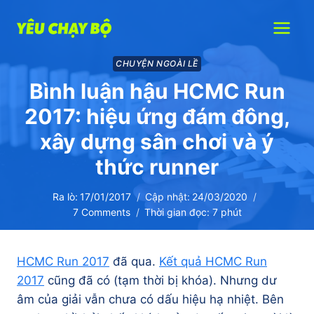
Skip
to
content
CHUYỆN NGOÀI LỀ
Bình luận hậu HCMC Run
2017: hiệu ứng đám đông,
xây dựng sân chơi và ý
thức runner
Ra lò:
17/01/2017
Cập nhật:
24/03/2020
7 Comments
Thời gian đọc:
7
phút
HCMC Run 2017
đã qua.
Kết quả HCMC Run
2017
cũng đã có (tạm thời bị khóa). Nhưng dư
âm của giải vẫn chưa có dấu hiệu hạ nhiệt. Bên