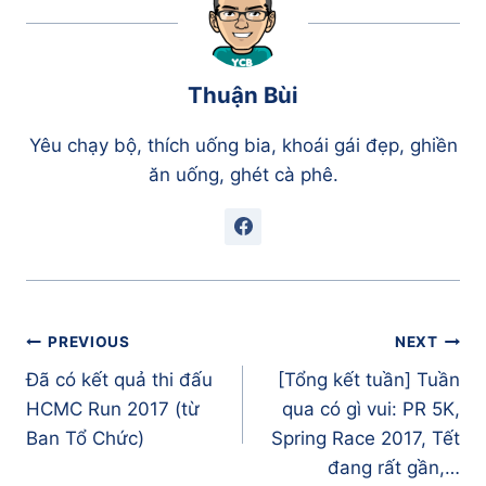
Thuận Bùi
Yêu chạy bộ, thích uống bia, khoái gái đẹp, ghiền
ăn uống, ghét cà phê.
Điều
PREVIOUS
NEXT
hướng
Đã có kết quả thi đấu
[Tổng kết tuần] Tuần
bài
HCMC Run 2017 (từ
qua có gì vui: PR 5K,
viết
Ban Tổ Chức)
Spring Race 2017, Tết
đang rất gần,…