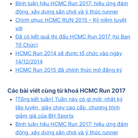
Bình luận hậu HCMC Run 2017: hiệu ứng đám
đông, xây dựng sân chơi và ý thức runner
Chinh phục HCMC RUN 2015 – Kỷ niệm tuyệt
vời
Đã có kết quả thi đấu HCMC Run 2017 (từ Ban
Tổ Chức)
HCMC Run 2014 sẽ được tổ chức vào ngày
14/12/2014
HCMC Run 2015 đã chính thức mở đăng ký
Các bài viết cùng từ khoá
HCMC Run 2017
[Tổng kết tuần] Tuần này có gì mới: nhật ký
tập luyện, giày chạy cao cấp, chương trình
giảm giá của BH Sports
Bình luận hậu HCMC Run 2017: hiệu ứng đám
đông, xây dựng sân chơi và ý thức runner