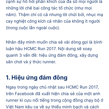
cạnh sự hồ hởi phấn khích của đa số mọi người là
những lời chê bai công tác tổ chức (như mọi
năm). Thậm chí có cả nhưng lời chửi bới, nhục mạ
cay nghiệt công kích cá nhân của không ít người
(trong cuộc lẫn ngoài cuộc).
Nhân đây mình muốn chia sẻ vài dòng gọi là bình
luận hậu HCMC Run 2017. Nội dung sẽ xoay
quanh 3 vấn đề: hiệu ứng đám đông, xây dựng
sân chơi và ý thức runner.
1. Hiệu ứng đám đông
Ngay trong ngày chủ nhật sau HCMC Run 2017,
trên Facebook đã xuất hiện chia sẻ của một anh
runner kì cựu nổi tiếng trong cộng đồng chạy bộ ở
Việt Nam kêu ca về sự thiếu minh bạch và cách