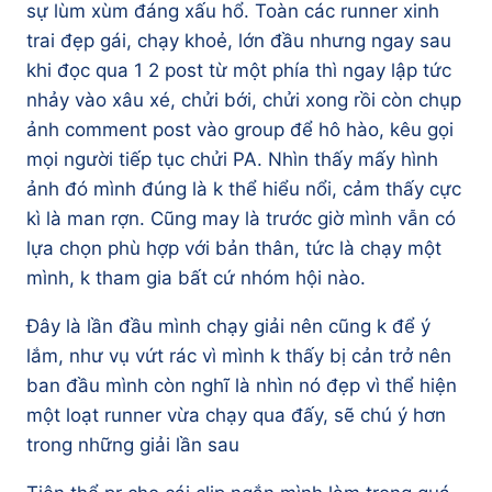
sự lùm xùm đáng xấu hổ. Toàn các runner xinh
trai đẹp gái, chạy khoẻ, lớn đầu nhưng ngay sau
khi đọc qua 1 2 post từ một phía thì ngay lập tức
nhảy vào xâu xé, chửi bới, chửi xong rồi còn chụp
ảnh comment post vào group để hô hào, kêu gọi
mọi người tiếp tục chửi PA. Nhìn thấy mấy hình
ảnh đó mình đúng là k thể hiểu nổi, cảm thấy cực
kì là man rợn. Cũng may là trước giờ mình vẫn có
lựa chọn phù hợp với bản thân, tức là chạy một
mình, k tham gia bất cứ nhóm hội nào.
Đây là lần đầu mình chạy giải nên cũng k để ý
lắm, như vụ vứt rác vì mình k thấy bị cản trở nên
ban đầu mình còn nghĩ là nhìn nó đẹp vì thể hiện
một loạt runner vừa chạy qua đấy, sẽ chú ý hơn
trong những giải lần sau