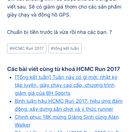
viết sau. Sẽ có giảm giá thơm cho các sản phẩm
giày chạy và đồng hồ GPS.
Chuẩn bị tiền trước là vừa rồi nha các bạn. ?
Post
#
HCMC Run 2017
#
tổng kết tuần
Tags:
Các bài viết cùng từ khoá
HCMC Run 2017
[Tổng kết tuần] Tuần này có gì mới: nhật ký
tập luyện, giày chạy cao cấp, chương trình
giảm giá của BH Sports
Bình luận hậu HCMC Run 2017: hiệu ứng đám
đông, xây dựng sân chơi và ý thức runner
Chinh phục 18K mừng Giáng Sinh cùng Alan
Walker