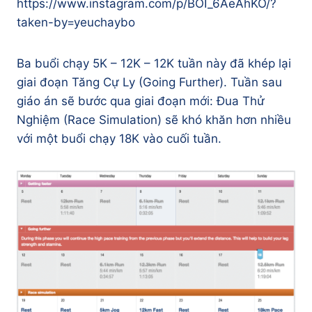
https://www.instagram.com/p/BOI_6AeAhKO/?
taken-by=yeuchaybo
Ba buổi chạy 5K – 12K – 12K tuần này đã khép lại
giai đoạn Tăng Cự Ly (Going Further). Tuần sau
giáo án sẽ bước qua giai đoạn mới: Đua Thử
Nghiệm (Race Simulation) sẽ khó khăn hơn nhiều
với một buổi chạy 18K vào cuối tuần.