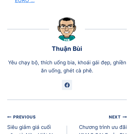
EURO …
Thuận Bùi
Yêu chạy bộ, thích uống bia, khoái gái đẹp, ghiền
ăn uống, ghét cà phê.
Điều
PREVIOUS
NEXT
hướng
Siêu giảm giá cuối
Chương trình ưu đãi