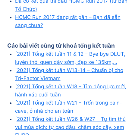
Đã có kết quả thi đấu HCMC Run 2017 (từ Ban
Tổ Chức)
HCMC Run 2017 đang rất gần – Bạn đã sẵn
sàng chưa?
Các bài viết cùng từ khoá
tổng kết tuần
[2021] Tổng kết tuần 11 & 12 – Bye bye DLUT,
luyện thói quen dậy sớm, đạp xe 135km,…
[2021] Tổng kết tuần W13-14 – Chuẩn bị cho
Tri-Factor Vietnam
[2021] Tổng kết tuần W18 – Tìm động lực mới,
hành xác cuối tuần
[2021] Tổng kết tuần W21 – Trốn trong pain-
cave, ở nhà cho an toàn
[2021] Tổng kết tuần W26 & W27 – Tự tìm thú
vui mùa dịch: tự cạo đầu, chăm sóc cây, xem