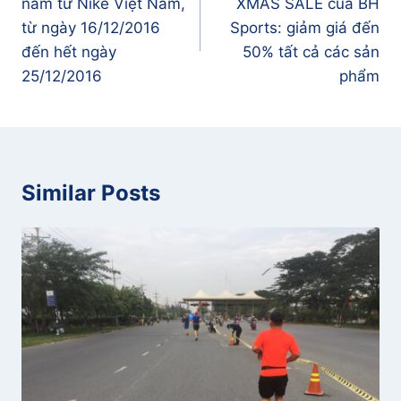
bài
năm từ Nike Việt Nam,
XMAS SALE của BH
viết
từ ngày 16/12/2016
Sports: giảm giá đến
đến hết ngày
50% tất cả các sản
25/12/2016
phẩm
Similar Posts