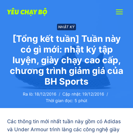
Skip
to
content
NHẬT KÝ
[Tổng kết tuần] Tuần này
có gì mới: nhật ký tập
luyện, giày chạy cao cấp,
chương trình giảm giá của
BH Sports
Ra lò:
18/12/2016
Cập nhật:
19/12/2016
Thời gian đọc:
5
phút
Các thông tin mới nhất tuần này gồm có Adidas
và Under Armour trình làng các công nghệ giày