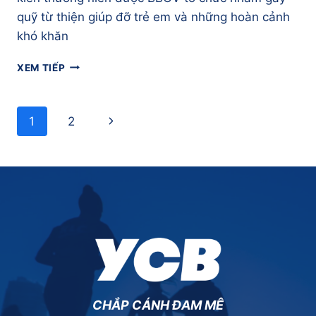
quỹ từ thiện giúp đỡ trẻ em và những hoàn cảnh
khó khăn
GIẢI
XEM TIẾP
CHẠY
THÁNG
9
Page
Next
1
2
–
navigation
BBGV
Page
ANNUAL
FUN
RUN
FOR
CHARITY
(28/09/2014)
CHẮP CÁNH ĐAM MÊ