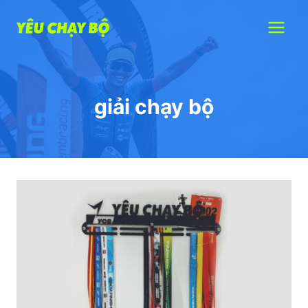
Skip
to
content
giải chạy bộ