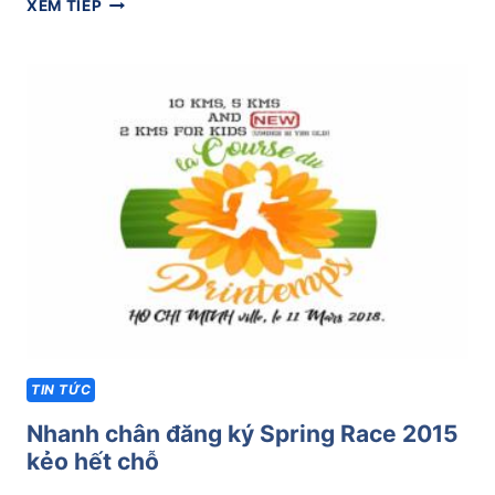
BẠN
XEM TIẾP
ĐÃ
SẴN
SÀNG
CHO
MÙA
GIẢI
CHẠY
BỘ
CUỐI
NĂM?
TIN TỨC
Nhanh chân đăng ký Spring Race 2015
kẻo hết chỗ