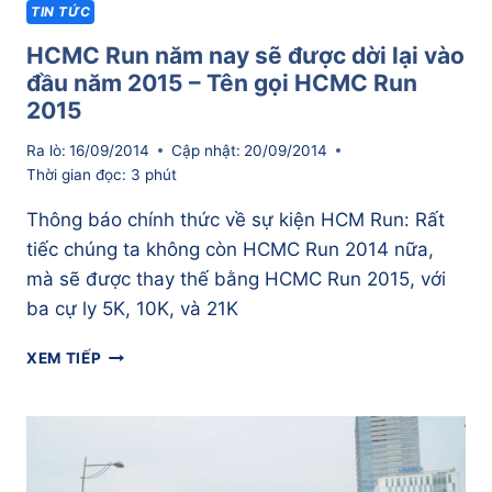
TIN TỨC
HCMC Run năm nay sẽ được dời lại vào
đầu năm 2015 – Tên gọi HCMC Run
2015
Ra lò:
16/09/2014
Cập nhật:
20/09/2014
Thời gian đọc:
3
phút
Thông báo chính thức về sự kiện HCM Run: Rất
tiếc chúng ta không còn HCMC Run 2014 nữa,
mà sẽ được thay thế bằng HCMC Run 2015, với
ba cự ly 5K, 10K, và 21K
HCMC
XEM TIẾP
RUN
NĂM
NAY
SẼ
ĐƯỢC