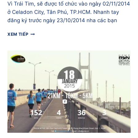
Vì Trái Tim, sẽ được tổ chức vào ngày 02/11/2014
ở Celadon City, Tân Phú, TP.HCM. Nhanh tay
đăng ký trước ngày 23/10/2014 nha các bạn
CÁCH
XEM TIẾP
THỨC
ĐĂNG
KÝ
SỰ
KIỆN
CHẠY
VÌ
TRÁI
TIM
02/11/2014