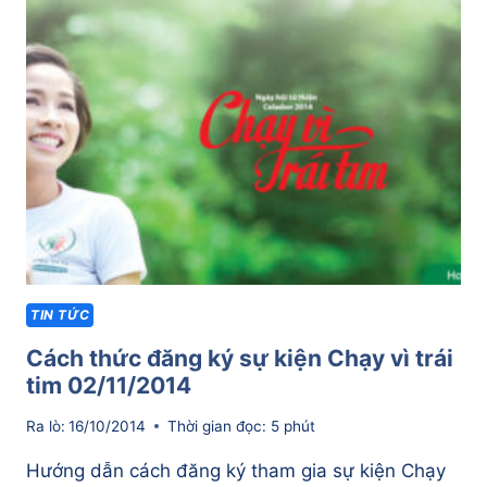
SỰ
KIỆN
CHẠY
BỘ
SẼ
ĐƯỢC
TỔ
CHỨC
NĂM
2015
Ở
VIỆT
NAM
TIN TỨC
Cách thức đăng ký sự kiện Chạy vì trái
tim 02/11/2014
Ra lò:
16/10/2014
Thời gian đọc:
5
phút
Hướng dẫn cách đăng ký tham gia sự kiện Chạy