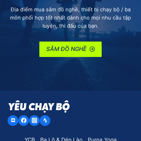
Địa điểm mua sắm đồ nghề, thiết bị chạy bộ / ba
môn phối hợp tốt nhất dành cho mọi nhu cầu tập
luyện, thi đấu của bạn.
SẮM ĐỒ NGHỀ
YCB
Ba Lô & Dép Lào
Purna Yoga