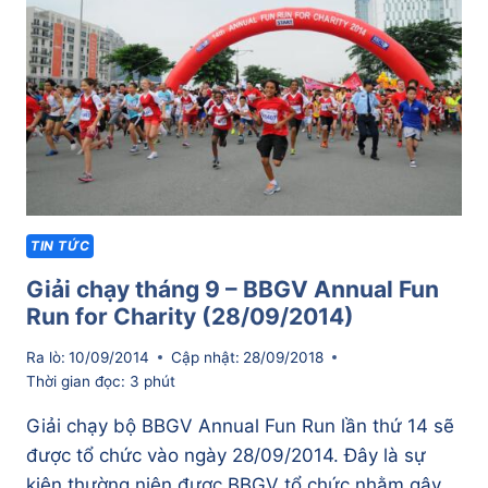
DỜI
LẠI
VÀO
ĐẦU
NĂM
2015
–
TÊN
GỌI
HCMC
TIN TỨC
RUN
2015
Giải chạy tháng 9 – BBGV Annual Fun
Run for Charity (28/09/2014)
Ra lò:
10/09/2014
Cập nhật:
28/09/2018
Thời gian đọc:
3
phút
Giải chạy bộ BBGV Annual Fun Run lần thứ 14 sẽ
được tổ chức vào ngày 28/09/2014. Đây là sự
kiên thường niên được BBGV tổ chức nhằm gây