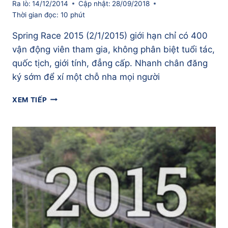
Ra lò:
14/12/2014
Cập nhật:
28/09/2018
Thời gian đọc:
10
phút
Spring Race 2015 (2/1/2015) giới hạn chỉ có 400
vận động viên tham gia, không phân biệt tuổi tác,
quốc tịch, giới tính, đẳng cấp. Nhanh chân đăng
ký sớm để xí một chỗ nha mọi người
NHANH
XEM TIẾP
CHÂN
ĐĂNG
KÝ
SPRING
RACE
2015
KẺO
HẾT
CHỖ