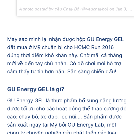
A photo posted by Yêu Chạy Bộ (@yeuchaybo) on
Jan 3, 2016 at 7:17am PST
May sao mình lại nhận được hộp GU Energy GEL
đặt mua ở Mỹ chuẩn bị cho HCMC Run 2016
đúng thời điểm khó khăn này. Chờ mãi cả tháng
mới về đến tay chủ nhân. Có đồ chơi mới hỗ trợ
cảm thấy tự tin hơn hẳn. Sẵn sàng chiến đấu!
GU Energy GEL là gì?
GU Energy GEL là thực phẩm bổ sung năng lượng
được tối ưu cho các hoạt động thể thao cường độ
cao: chạy bộ, xe đạp, leo núi,… Sản phẩm được
sản xuất ngay tại Mỹ bởi GU Energy Lab, một
công ty chuyên nghiên cứu phát triển các loại