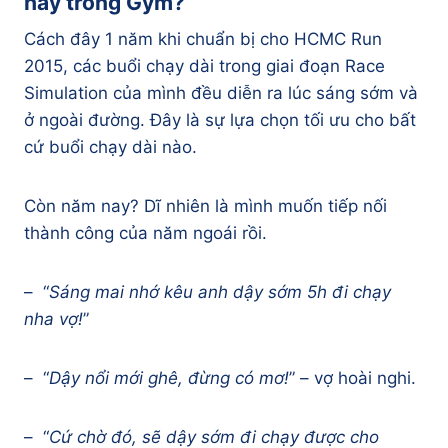
hay trong Gym?
Cách đây 1 năm khi chuẩn bị cho HCMC Run
2015, các buổi chạy dài trong giai đoạn Race
Simulation của mình đều diễn ra lúc sáng sớm và
ở ngoài đường. Đây là sự lựa chọn tối ưu cho bất
cứ buổi chạy dài nào.
Còn năm nay? Dĩ nhiên là mình muốn tiếp nối
thành công của năm ngoái rồi.
– “
Sáng mai nhớ kêu anh dậy sớm 5h đi chạy
nha vợ!
”
– “
Dậy nổi mới ghê, đừng có mơ!
” – vợ hoài nghi.
– “
Cứ chờ đó, sẽ dậy sớm đi chạy được cho