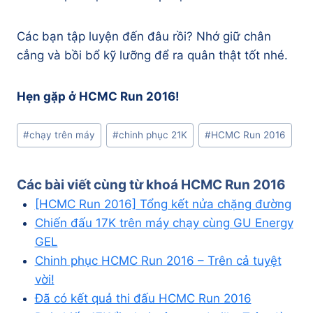
Các bạn tập luyện đến đâu rồi? Nhớ giữ chân
cẳng và bồi bổ kỹ lưỡng để ra quân thật tốt nhé.
Hẹn gặp ở HCMC Run 2016!
Post
#
chạy trên máy
#
chinh phục 21K
#
HCMC Run 2016
Tags:
Các bài viết cùng từ khoá
HCMC Run 2016
[HCMC Run 2016] Tổng kết nửa chặng đường
Chiến đấu 17K trên máy chạy cùng GU Energy
GEL
Chinh phục HCMC Run 2016 – Trên cả tuyệt
vời!
Đã có kết quả thi đấu HCMC Run 2016