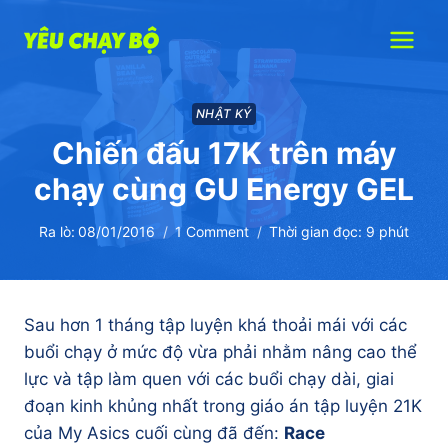
Skip
to
content
NHẬT KÝ
Chiến đấu 17K trên máy
chạy cùng GU Energy GEL
Ra lò:
08/01/2016
1 Comment
Thời gian đọc:
9
phút
Sau hơn 1 tháng tập luyện khá thoải mái với các
buổi chạy ở mức độ vừa phải nhằm nâng cao thể
lực và tập làm quen với các buổi chạy dài, giai
đoạn kinh khủng nhất trong giáo án tập luyện 21K
của My Asics cuối cùng đã đến:
Race