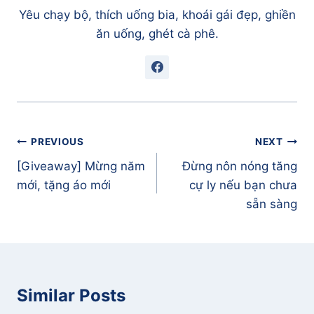
Yêu chạy bộ, thích uống bia, khoái gái đẹp, ghiền
ăn uống, ghét cà phê.
Điều
PREVIOUS
NEXT
hướng
[Giveaway] Mừng năm
Đừng nôn nóng tăng
bài
mới, tặng áo mới
cự ly nếu bạn chưa
viết
sẵn sàng
Similar Posts