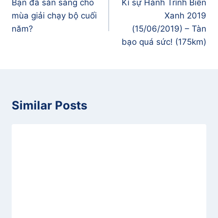
Bạn đã sẵn sàng cho
Kí sự Hành Trình Biển
bài
mùa giải chạy bộ cuối
Xanh 2019
viết
năm?
(15/06/2019) – Tàn
bạo quá sức! (175km)
Similar Posts