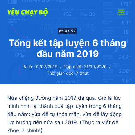
Skip
to
content
NHẬT KÝ
Tổng kết tập luyện 6 tháng
đầu năm 2019
Ra lò:
02/07/2019
Cập nhật:
31/10/2020
Thời gian đọc:
7
phút
Nửa chặng đường năm 2019 đã qua. Giờ là lúc
mình nhìn lại thành quả tập luyện trong 6 tháng
đầu năm: vừa để tự thỏa mãn, vừa để lấy động
lực hướng đến nửa sau 2019. (Thực ra viết để
khoe là chính!)