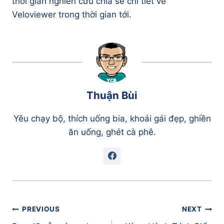
thời gian nghiên cứu chia sẻ chi tiết về
Veloviewer trong thời gian tới.
Thuận Bùi
Yêu chạy bộ, thích uống bia, khoái gái đẹp, ghiền
ăn uống, ghét cà phê.
Điều
PREVIOUS
NEXT
hướng