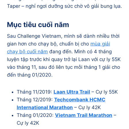
Taper – nghỉ ngơi dưỡng sức chờ vô giải bung lụa.
Mục tiêu cuối năm
Sau Challenge Vietnam, mình sẽ dành nhiều thời
gian hơn cho chạy bộ, chuẩn bị cho
mùa giải
chạy bộ cuối năm
đang đến. Mình có 4 tháng
luyện tập trước khi quay trở lại Laan với cự ly 55K
vào tháng 11, sau đó liên tục mỗi tháng 1 giải cho
đến tháng 01/2020.
Tháng 11/2019:
Laan Ultra Trail
– Cự ly 55K
Tháng 12/2019:
Techcombank HCMC
International Marathon
– Cự ly 42K
Tháng 01/2020:
Vietnam Trail Marathon
–
Cự ly 42K