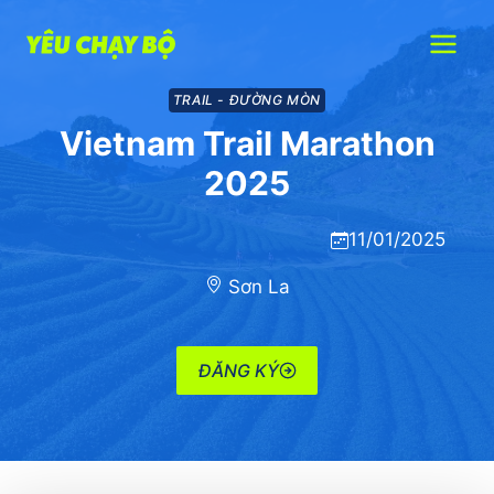
Skip
to
content
TRAIL - ĐƯỜNG MÒN
Vietnam Trail Marathon
2025
11/01/2025
Sơn La
ĐĂNG KÝ