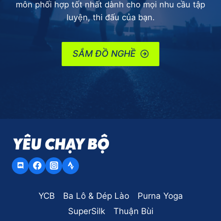
môn phối hợp tốt nhất dành cho mọi nhu cầu tập
luyện, thi đấu của bạn.
SẮM ĐỒ NGHỀ
YCB
Ba Lô & Dép Lào
Purna Yoga
SuperSilk
Thuận Bùi