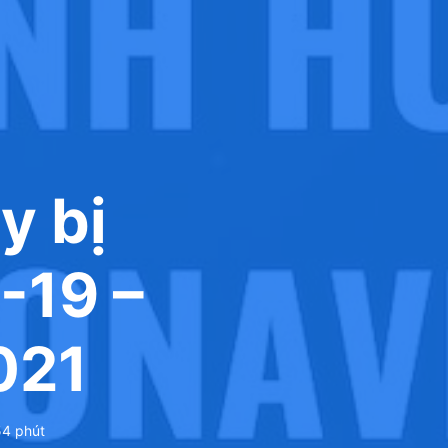
y bị
-19 –
021
54
phút