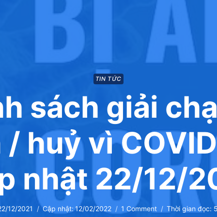
TIN TỨC
h sách giải chạ
 / huỷ vì COVID
p nhật 22/12/2
22/12/2021
Cập nhật:
12/02/2022
1 Comment
Thời gian đọc: