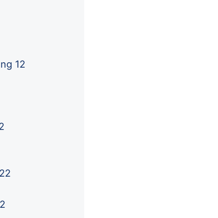
áng 12
2
022
22