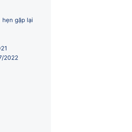
hẹn gặp lại
021
07/2022