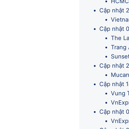
HCMC N
Cập nhật 
Vietna
Cập nhật 
The La
Trang 
Sunset
Cập nhật 
Mucang
Cập nhật 
Vung T
VnExpr
Cập nhật 
VnExp