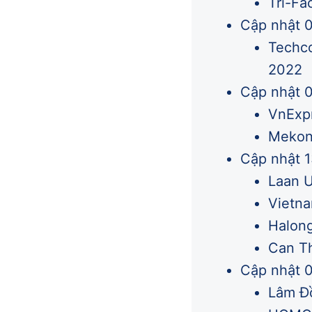
Tri-Fa
Cập nhật 0
Techco
2022
Cập nhật 0
VnExpr
Mekong
Cập nhật 
Laan U
Vietna
Halong
Can Th
Cập nhật 
Lâm Đồ