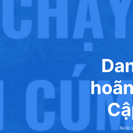
Dan
hoãn
Cậ
Ra lò: