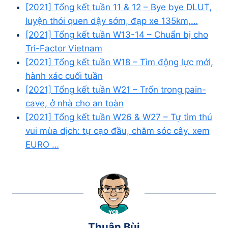
[2021] Tổng kết tuần 11 & 12 – Bye bye DLUT,
luyện thói quen dậy sớm, đạp xe 135km,…
[2021] Tổng kết tuần W13-14 – Chuẩn bị cho
Tri-Factor Vietnam
[2021] Tổng kết tuần W18 – Tìm động lực mới,
hành xác cuối tuần
[2021] Tổng kết tuần W21 – Trốn trong pain-
cave, ở nhà cho an toàn
[2021] Tổng kết tuần W26 & W27 – Tự tìm thú
vui mùa dịch: tự cạo đầu, chăm sóc cây, xem
EURO …
Thuận Bùi