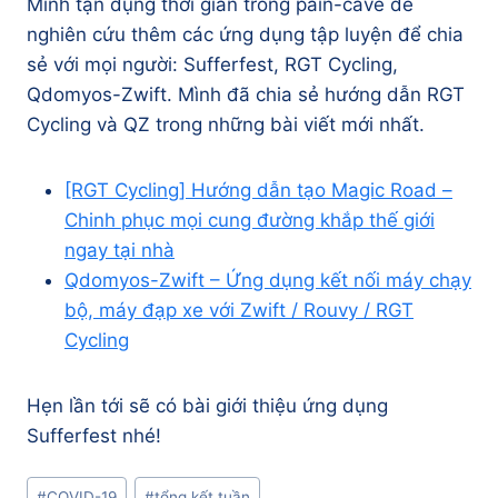
Mình tận dụng thời gian trong pain-cave để
nghiên cứu thêm các ứng dụng tập luyện để chia
sẻ với mọi người: Sufferfest, RGT Cycling,
Qdomyos-Zwift. Mình đã chia sẻ hướng dẫn RGT
Cycling và QZ trong những bài viết mới nhất.
[RGT Cycling] Hướng dẫn tạo Magic Road –
Chinh phục mọi cung đường khắp thế giới
ngay tại nhà
Qdomyos-Zwift – Ứng dụng kết nối máy chạy
bộ, máy đạp xe với Zwift / Rouvy / RGT
Cycling
Hẹn lần tới sẽ có bài giới thiệu ứng dụng
Sufferfest nhé!
Post
#
COVID-19
#
tổng kết tuần