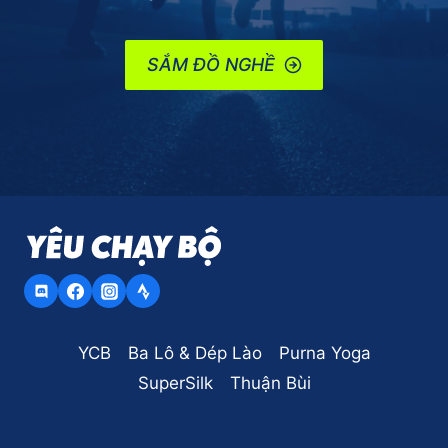
SẮM ĐỒ NGHỀ
YCB
Ba Lô & Dép Lào
Purna Yoga
SuperSilk
Thuận Bùi