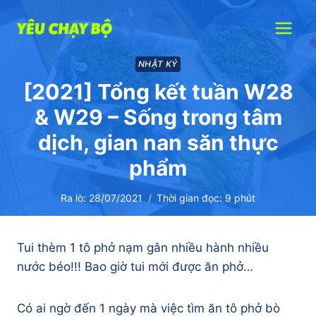
Skip
to
content
NHẬT KÝ
[2021] Tổng kết tuần W28
& W29 – Sống trong tâm
dịch, gian nan săn thực
phẩm
Ra lò:
28/07/2021
Thời gian đọc:
9
phút
Tui thèm 1 tô phở nạm gân nhiều hành nhiều
nước béo!!! Bao giờ tui mới được ăn phở…
Có ai ngờ đến 1 ngày mà việc tìm ăn tô phở bò