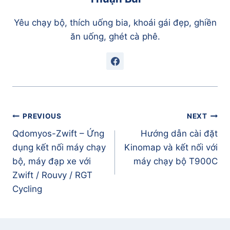
Yêu chạy bộ, thích uống bia, khoái gái đẹp, ghiền
ăn uống, ghét cà phê.
Điều
PREVIOUS
NEXT
hướng
Qdomyos-Zwift – Ứng
Hướng dẫn cài đặt
bài
dụng kết nối máy chạy
Kinomap và kết nối với
viết
bộ, máy đạp xe với
máy chạy bộ T900C
Zwift / Rouvy / RGT
Cycling