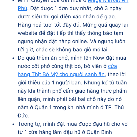
Mình chuyển qua đặt mua ở
Mega Market An
Phú
. Đặt được 1 đơn duy nhất, chờ 3 ngày
được siêu thị gọi điện xác nhận để giao.
Hàng hoá tươi tốt đầy đủ. Mừng quá quay lại
website để đặt tiếp thì thấy thông báo tạm
ngưng nhận đặt hàng online. Và ngưng luôn
tới giờ, chắc sẽ không bao giờ mở lại.
Do quá thèm ăn phở, mình lên Now đặt mua
nước cốt phở cùng thịt bò, bò viên ở
cửa
hàng Thịt Bò Mỹ cho người sành ăn
, theo lời
giới thiệu của 1 người bạn. Nhưng kể từ tuần
này khi thành phố cấm giao hàng thực phẩm
liên quận, mình phải bái bai chỗ này do nó
nằm ở Quận 1 trong khi nhà mình ở TP. Thủ
Đức.
Tương tự, mình đặt mua được đậu hũ cho vợ
từ 1 cửa hàng làm đậu hũ ở Quận Bình