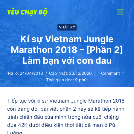
Skip
to
content
NHẬT KÝ
Kí sự Vietnam Jungle
Marathon 2018 – [Phần 2]
Làm bạn với cơn đau
Ra lò:
24/04/2018
Cập nhật:
23/12/2020
1 Comment
Thời gian đọc:
9
phút
Tiếp tục với kí sự Vietnam Jungle Marathon 2018
còn dang dở, bài viết phần 2 này sẽ kể tiếp hành
trình chiến đấu của mình trong nửa cuối chặng
đua 42K dưới điều kiện thời tiết dã man ở Pù
Luông.