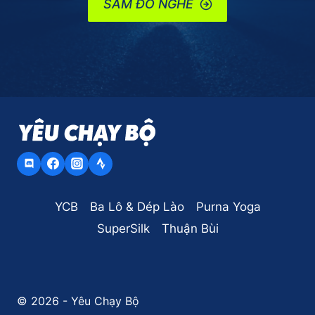
SẮM ĐỒ NGHỀ
YCB
Ba Lô & Dép Lào
Purna Yoga
SuperSilk
Thuận Bùi
© 2026 - Yêu Chạy Bộ