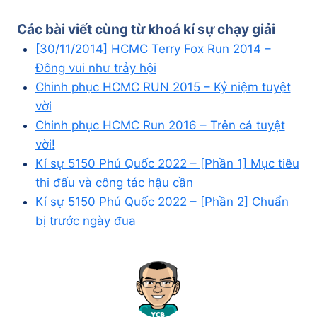
Các bài viết cùng từ khoá
kí sự chạy giải
[30/11/2014] HCMC Terry Fox Run 2014 –
Đông vui như trảy hội
Chinh phục HCMC RUN 2015 – Kỷ niệm tuyệt
vời
Chinh phục HCMC Run 2016 – Trên cả tuyệt
vời!
Kí sự 5150 Phú Quốc 2022 – [Phần 1] Mục tiêu
thi đấu và công tác hậu cần
Kí sự 5150 Phú Quốc 2022 – [Phần 2] Chuẩn
bị trước ngày đua