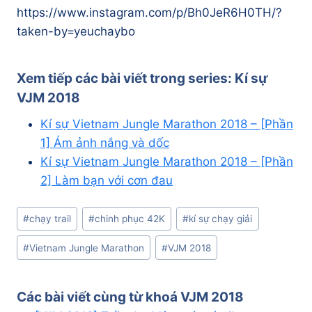
https://www.instagram.com/p/Bh0JeR6H0TH/?
taken-by=yeuchaybo
Xem tiếp các bài viết trong series:
Kí sự
VJM 2018
Kí sự Vietnam Jungle Marathon 2018 – [Phần
1] Ám ảnh nắng và dốc
Kí sự Vietnam Jungle Marathon 2018 – [Phần
2] Làm bạn với cơn đau
Post
#
chạy trail
#
chinh phục 42K
#
kí sự chạy giải
Tags:
#
Vietnam Jungle Marathon
#
VJM 2018
Các bài viết cùng từ khoá
VJM 2018