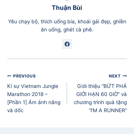
Thuận Bùi
Yêu chạy bộ, thích uống bia, khoái gái đẹp, ghiền
ăn uống, ghét cà phê.
Điều
PREVIOUS
NEXT
hướng
Kí sự Vietnam Jungle
Giới thiệu “BỨT PHÁ
bài
Marathon 2018 –
GIỚI HẠN 60 GIỜ” và
viết
[Phần 1] Ám ảnh nắng
chương trình quà tặng
và dốc
“I’M A RUNNER”