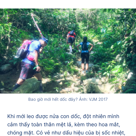
Bao giờ mới hết dốc đây? Ảnh: VJM 2017
Khi mới leo được nửa con dốc, đột nhiên mình
cảm thấy toàn thân mệt lả, kèm theo hoa mắt,
chóng mặt. Có vẻ như dấu hiệu của bị sốc nhiệt,