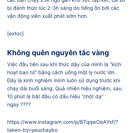
các bạn chạy 25K ngủ gần khu vực tập kết, đa số
bị đánh thức lúc 2-3h sáng do tiếng ồn bởi các
vận động viên xuất phát sớm hơn.
[extoc]
Không quên nguyên tắc vàng
Việc đầu tiên sau khi thức dậy của mình là “kích
hoạt bao tử” bằng cách uống một ly nước lớn.
Đây là kinh nghiệm mình luôn sử dụng trước khi
chạy dài buổi sáng. Quả nhiên hiệu nghiệm, sau
10 phút là bắt đầu có dấu hiệu “chột dạ”
ngay ????
https://www.instagram.com/p/BTqqwOeAYsf/?
taken-by=yeuchaybo