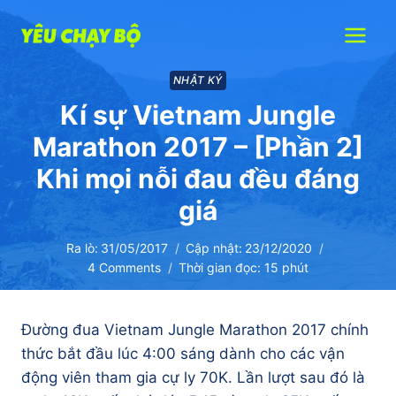
Skip
to
content
NHẬT KÝ
Kí sự Vietnam Jungle
Marathon 2017 – [Phần 2]
Khi mọi nỗi đau đều đáng
giá
Ra lò:
31/05/2017
Cập nhật:
23/12/2020
4 Comments
Thời gian đọc:
15
phút
Đường đua Vietnam Jungle Marathon 2017 chính
thức bắt đầu lúc 4:00 sáng dành cho các vận
động viên tham gia cự ly 70K. Lần lượt sau đó là