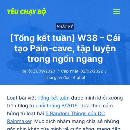
Skip
to
content
NHẬT KÝ
[Tổng kết tuần] W38 – Cải
tạo Pain-cave, tập luyện
trong ngổn ngang
Ra lò:
21/09/2020
Cập nhật:
02/02/2022
Thời gian đọc:
4
phút
Loạt bài viết
Tổng kết tuần
được mình khởi xướng
trên blog từ
cuối tháng 8/2016
, dựa theo cảm
hứng từ loạt bài
5 Random Things của DC
Rainmaker
. Mục đích nhằm mang chia sẻ những
góc nhìn khác của mình về cuộc sống, mang đến