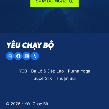
SẮM ĐỒ NGHỀ
YCB
Ba Lô & Dép Lào
Purna Yoga
SuperSilk
Thuận Bùi
© 2026 - Yêu Chạy Bộ