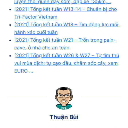
luyện thói quen dậy sớm, đạp xe 135km,…
[2021] Tổng kết tuần W13-14 – Chuẩn bị cho
Tri-Factor Vietnam
[2021] Tổng kết tuần W18 – Tìm động lực mới,
hành xác cuối tuần
[2021] Tổng kết tuần W21 – Trốn trong pain-
cave, ở nhà cho an toàn
[2021] Tổng kết tuần W26 & W27 – Tự tìm thú
vui mùa dịch: tự cạo đầu, chăm sóc cây, xem
EURO …
Thuận Bùi