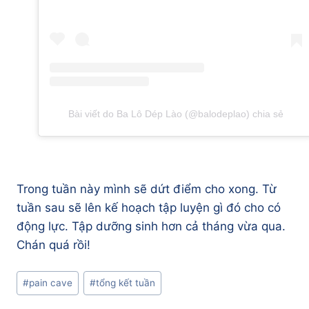
Bài viết do Ba Lô Dép Lào (@balodeplao) chia sẻ
Trong tuần này mình sẽ dứt điểm cho xong. Từ
tuần sau sẽ lên kế hoạch tập luyện gì đó cho có
động lực. Tập dưỡng sinh hơn cả tháng vừa qua.
Chán quá rồi!
Post
#
pain cave
#
tổng kết tuần
Tags: