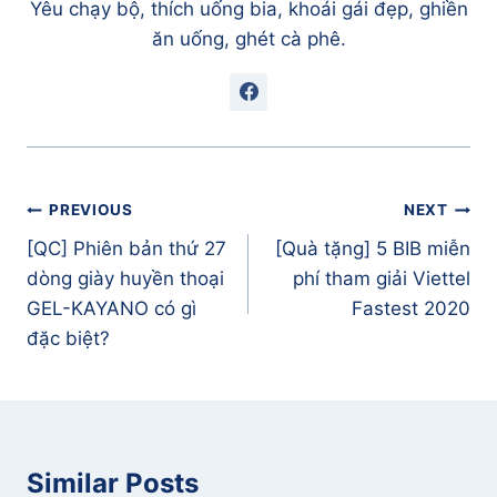
Yêu chạy bộ, thích uống bia, khoái gái đẹp, ghiền
ăn uống, ghét cà phê.
Điều
PREVIOUS
NEXT
hướng
[QC] Phiên bản thứ 27
[Quà tặng] 5 BIB miễn
bài
dòng giày huyền thoại
phí tham giải Viettel
viết
GEL-KAYANO có gì
Fastest 2020
đặc biệt?
Similar Posts