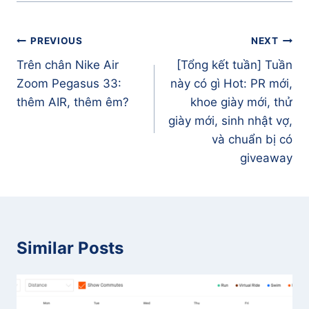
Điều
PREVIOUS
NEXT
hướng
Trên chân Nike Air
[Tổng kết tuần] Tuần
bài
Zoom Pegasus 33:
này có gì Hot: PR mới,
viết
thêm AIR, thêm êm?
khoe giày mới, thử
giày mới, sinh nhật vợ,
và chuẩn bị có
giveaway
Similar Posts