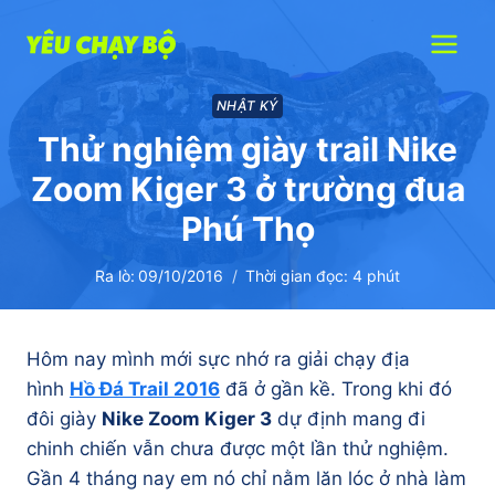
Skip
to
content
NHẬT KÝ
Thử nghiệm giày trail Nike
Zoom Kiger 3 ở trường đua
Phú Thọ
Ra lò:
09/10/2016
Thời gian đọc:
4
phút
Hôm nay mình mới sực nhớ ra giải chạy địa
hình
Hồ Đá Trail 2016
đã ở gần kề. Trong khi đó
đôi giày
Nike Zoom Kiger 3
dự định mang đi
chinh chiến vẫn chưa được một lần thử nghiệm.
Gần 4 tháng nay em nó chỉ nằm lăn lóc ở nhà làm