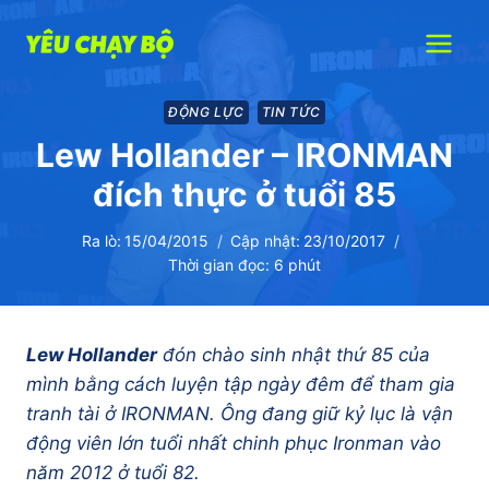
Skip
to
content
ĐỘNG LỰC
TIN TỨC
Lew Hollander – IRONMAN
đích thực ở tuổi 85
Ra lò:
15/04/2015
Cập nhật:
23/10/2017
Thời gian đọc:
6
phút
Lew Hollander
đón chào sinh nhật thứ 85 của
mình bằng cách luyện tập ngày đêm để tham gia
tranh tài ở IRONMAN. Ông đang giữ kỷ lục là vận
động viên lớn tuổi nhất chinh phục Ironman vào
năm 2012 ở tuổi 82.