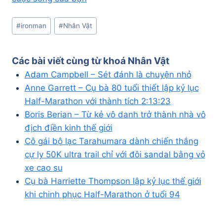
Post
#
ironman
#
Nhân Vật
Tags:
Các bài viết cùng từ khoá
Nhân Vật
Adam Campbell – Sét đánh là chuyện nhỏ
Anne Garrett – Cụ bà 80 tuổi thiết lập kỷ lục
Half-Marathon với thành tích 2:13:23
Boris Berian – Từ kẻ vô danh trở thành nhà vô
địch điền kinh thế giới
Cô gái bộ lạc Tarahumara dành chiến thắng
cự ly 50K ultra trail chỉ với đôi sandal bằng vỏ
xe cao su
Cụ bà Harriette Thompson lập kỷ lục thế giới
khi chinh phục Half-Marathon ở tuổi 94