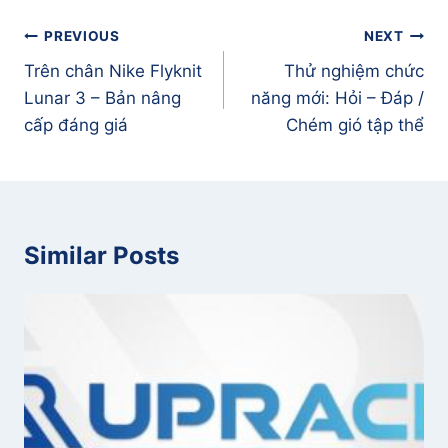
Điều
PREVIOUS
NEXT
hướng
Trên chân Nike Flyknit
Thử nghiệm chức
bài
Lunar 3 – Bản nâng
năng mới: Hỏi – Đáp /
viết
cấp đáng giá
Chém gió tập thể
Similar Posts