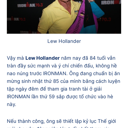
Lew Hollander
Vậy mà
Lew Hollander
năm nay đã 84 tuổi vẫn
tràn đầy sức mạnh và ý chí chiến đấu, không hề
nao núng trước IRONMAN. Ông đang chuẩn bị ăn
mừng sinh nhật thứ 85 của mình bằng cách luyện
tập ngày đêm để tham gia tranh tài ở giải
IRONMAN lần thứ 59 sắp được tổ chức vào hè
này.
Nếu thành công, ông sẽ thiết lập kỷ lục Thế giới