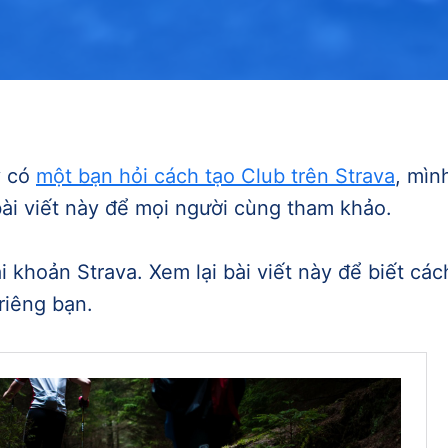
y có
một bạn hỏi cách tạo Club trên Strava
, mìn
ài viết này để mọi người cùng tham khảo.
i khoản Strava. Xem lại bài viết này để biết cách
riêng bạn.