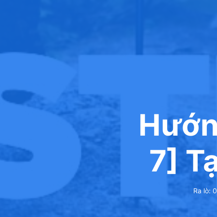
Hướng
7] T
Ra lò:
0