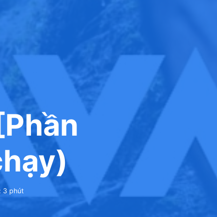
 [Phần
chạy)
:
3
phút