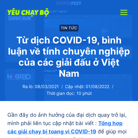
Skip
to
content
TIN TỨC
Từ dịch COVID-19, bình
luận về tính chuyên nghiệp
của các giải đấu ở Việt
Nam
Ra lò:
08/03/2021
Cập nhật:
01/08/2022
Thời gian đọc:
10
phút
Gần đây do ảnh hưởng của đại dịch quay trở lại,
mình phải liên tục cập nhật bài viết :
Tổng hợp
các giải chạy bị toang vì COVID-19
để giúp mọi