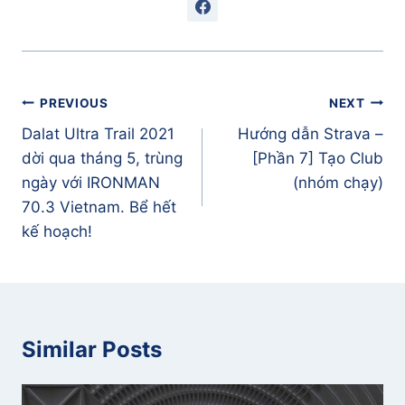
Điều
PREVIOUS
NEXT
hướng
Dalat Ultra Trail 2021
Hướng dẫn Strava –
bài
dời qua tháng 5, trùng
[Phần 7] Tạo Club
viết
ngày với IRONMAN
(nhóm chạy)
70.3 Vietnam. Bể hết
kế hoạch!
Similar Posts