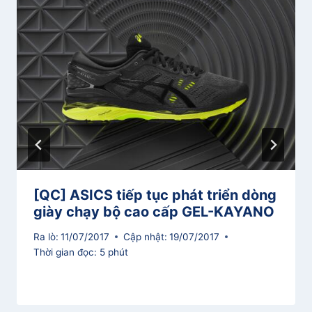
[QC] ASICS tiếp tục phát triển dòng
giày chạy bộ cao cấp GEL-KAYANO
Ra lò:
11/07/2017
Cập nhật:
19/07/2017
Thời gian đọc:
5
phút