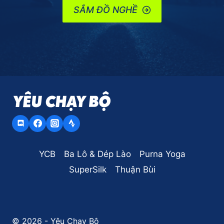
SẮM ĐỒ NGHỀ
YCB
Ba Lô & Dép Lào
Purna Yoga
SuperSilk
Thuận Bùi
© 2026 - Yêu Chạy Bộ