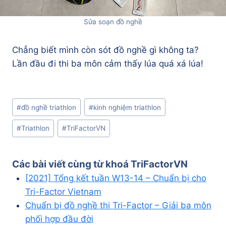
Sửa soạn đồ nghề
Chẳng biết mình còn sót đồ nghề gì không ta?
Lần đầu đi thi ba môn cảm thấy lúa quá xá lúa!
Post
#
đồ nghề triathlon
#
kinh nghiệm triathlon
Tags:
#
Triathlon
#
TriFactorVN
Các bài viết cùng từ khoá
TriFactorVN
[2021] Tổng kết tuần W13-14 – Chuẩn bị cho
Tri-Factor Vietnam
Chuẩn bị đồ nghề thi Tri-Factor – Giải ba môn
phối hợp đầu đời