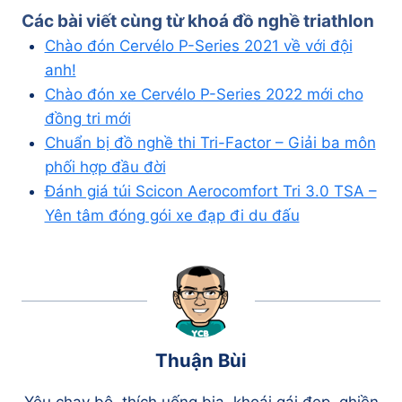
Các bài viết cùng từ khoá
đồ nghề triathlon
Chào đón Cervélo P-Series 2021 về với đội
anh!
Chào đón xe Cervélo P-Series 2022 mới cho
đồng tri mới
Chuẩn bị đồ nghề thi Tri-Factor – Giải ba môn
phối hợp đầu đời
Đánh giá túi Scicon Aerocomfort Tri 3.0 TSA –
Yên tâm đóng gói xe đạp đi du đấu
Thuận Bùi
Yêu chạy bộ, thích uống bia, khoái gái đẹp, ghiền