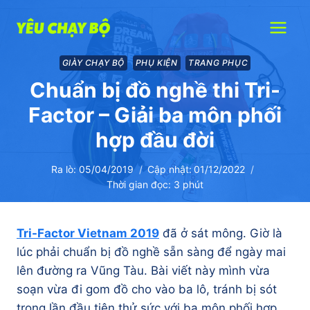
Skip
to
content
GIÀY CHẠY BỘ
PHỤ KIỆN
TRANG PHỤC
Chuẩn bị đồ nghề thi Tri-
Factor – Giải ba môn phối
hợp đầu đời
Ra lò:
05/04/2019
Cập nhật:
01/12/2022
Thời gian đọc:
3
phút
Tri-Factor Vietnam 2019
đã ở sát mông. Giờ là
lúc phải chuẩn bị đồ nghề sẵn sàng để ngày mai
lên đường ra Vũng Tàu. Bài viết này mình vừa
soạn vừa đi gom đồ cho vào ba lô, tránh bị sót
trong lần đầu tiên thử sức với ba môn phối hợp