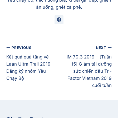
ăn uống, ghét cà phê.
Điều
PREVIOUS
NEXT
hướng
Kết quả quà tặng vé
IM 70.3 2019 – [Tuần
bài
Laan Ultra Trail 2019 –
15] Giảm tải dưỡng
viết
Đăng ký nhóm Yêu
sức chiến đấu Tri-
Chạy Bộ
Factor Vietnam 2019
cuối tuần