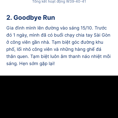
Tổng kết hoạt động W39-40-41
2. Goodbye Run
Gia đình mình lên đường vào sáng 15/10. Trước
đó 1 ngày, mình đã có buổi chạy chia tay Sài Gòn
ở công viên gần nhà. Tạm biệt góc đường khu
phố, lối nhỏ công viên và những hàng ghế đá
thân quen. Tạm biệt luôn âm thanh náo nhiệt mỗi
sáng. Hẹn sớm gặp lại!