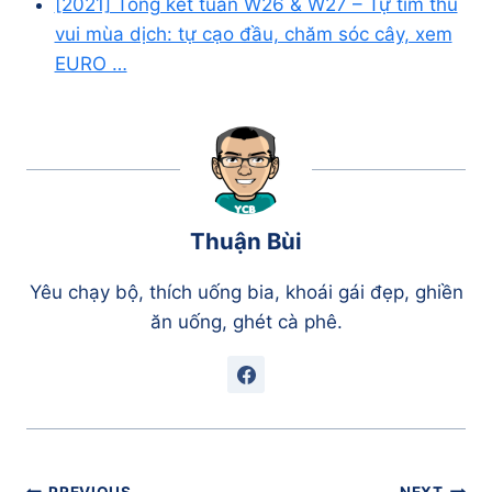
[2021] Tổng kết tuần W26 & W27 – Tự tìm thú
vui mùa dịch: tự cạo đầu, chăm sóc cây, xem
EURO …
Thuận Bùi
Yêu chạy bộ, thích uống bia, khoái gái đẹp, ghiền
ăn uống, ghét cà phê.
Điều
PREVIOUS
NEXT