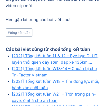
video clip mới.
Hẹn gặp lại trong các bài viết sau!
Post
#
tổng kết tuần
Tags:
Các bài viết cùng từ khoá
tổng kết tuần
[2021] Tổng kết tuần 11 & 12 – Bye bye DLUT,
luyện thói quen dậy sớm, đạp xe 135km,…
[2021] Tổng kết tuần W13-14 – Chuẩn bị cho
Tri-Factor Vietnam
[2021] Tổng kết tuần W18 – Tìm động lực mới,
hành xác cuối tuần
[2021] Tổng kết tuần W21 – Trốn trong pain-
cave, ở nhà cho an toàn