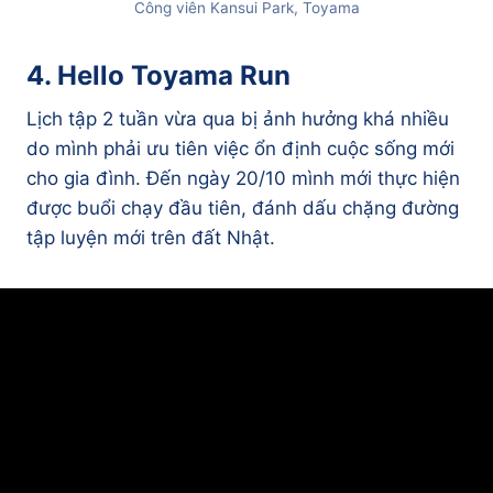
Công viên Kansui Park, Toyama
4. Hello Toyama Run
Lịch tập 2 tuần vừa qua bị ảnh hưởng khá nhiều
do mình phải ưu tiên việc ổn định cuộc sống mới
cho gia đình. Đến ngày 20/10 mình mới thực hiện
được buổi chạy đầu tiên, đánh dấu chặng đường
tập luyện mới trên đất Nhật.