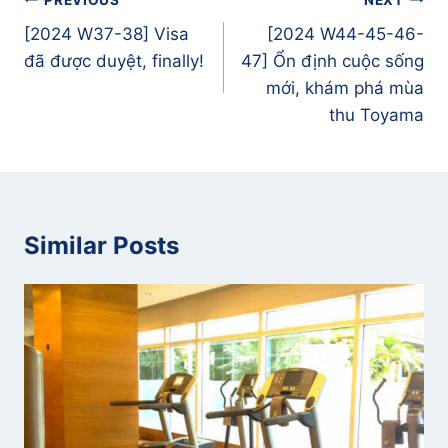
hướng
[2024 W37-38] Visa
[2024 W44-45-46-
bài
đã được duyệt, finally!
47] Ổn định cuộc sống
viết
mới, khám phá mùa
thu Toyama
Similar Posts