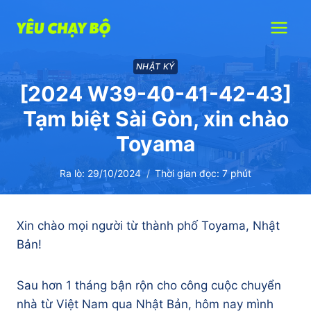
Skip
to
content
NHẬT KÝ
[2024 W39-40-41-42-43]
Tạm biệt Sài Gòn, xin chào
Toyama
Ra lò:
29/10/2024
Thời gian đọc:
7
phút
Xin chào mọi người từ thành phố Toyama, Nhật
Bản!
Sau hơn 1 tháng bận rộn cho công cuộc chuyển
nhà từ Việt Nam qua Nhật Bản, hôm nay mình