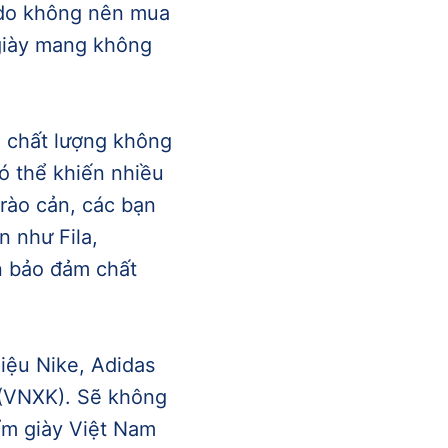
ý do không nên mua
 giày mang không
u chất lượng không
có thể khiến nhiều
 rào cản, các bạn
n như Fila,
ẫn bảo đảm chất
iệu Nike, Adidas
u (VNXK). Sẽ không
ẩm giày Việt Nam