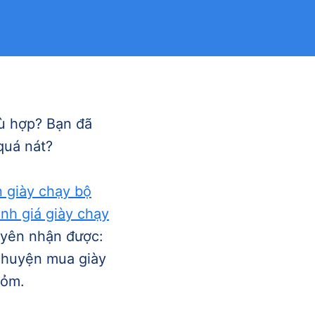
ù hợp? Bạn đã
quá nát?
n giày chạy bộ
nh giá giày chạy
uyên nhận được:
 chuyện mua giày
dỏm.