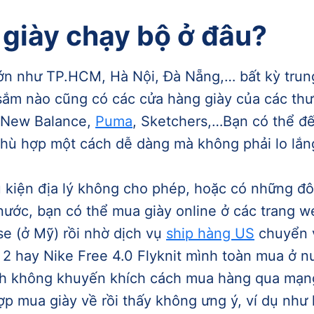
giày chạy bộ ở đâu?
ớn như TP.HCM, Hà Nội, Đà Nẵng,… bất kỳ trun
ắm nào cũng có các cửa hàng giày của các thư
 New Balance,
Puma
, Sketchers,…Bạn có thể đ
phù hợp một cách dễ dàng mà không phải lo lắng
u kiện địa lý không cho phép, hoặc có những đôi
nước, bạn có thể mua giày online ở các trang 
e (ở Mỹ) rồi nhờ dịch vụ
ship hàng US
chuyển v
r 2 hay Nike Free 4.0 Flyknit mình toàn mua ở 
nh không khuyến khích cách mua hàng qua mạng 
ợp mua giày về rồi thấy không ưng ý, ví dụ như 