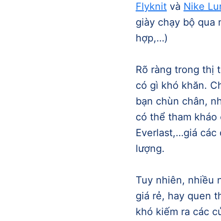
Flyknit
và
Nike Lu
giày chạy bộ qua 
hợp,…)
Rõ ràng trong thị
có gì khó khăn. Ch
bạn chùn chân, nhấ
có thể tham kháo c
Everlast,…giá các
lượng.
Tuy nhiên, nhiều 
giá rẻ, hay quen 
khó kiếm ra các c