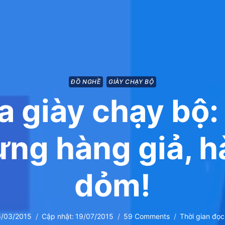
ĐỒ NGHỀ
GIÀY CHẠY BỘ
 giày chạy bộ:
ng hàng giả, 
dỏm!
6/03/2015
Cập nhật:
19/07/2015
59 Comments
Thời gian đọc