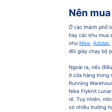
Nên mua 
Ở các thành phố l
hay các khu mua s
như
Nike
,
Adidas
,
đôi giày chạy bộ 
Ngoài ra, nếu điề
ở cửa hàng trong 
Running Warehous
Nike Flyknit Luna
rẻ. Tuy nhiên, mì
có nhiều trường h