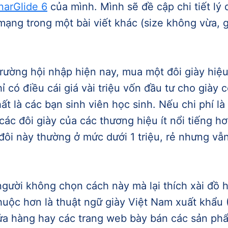
narGlide 6
của mình. Mình sẽ đề cập chi tiết l
mạng trong một bài viết khác (size không vừa,
 trường hội nhập hiện nay, mua một đôi giày hiệ
ỉ có điều cái giá vài triệu vốn đầu tư cho giày 
t là các bạn sinh viên học sinh. Nếu chi phí là
ác đôi giày của các thương hiệu ít nổi tiếng hơ
 đôi này thường ở mức dưới 1 triệu, rẻ nhưng v
người không chọn cách này mà lại thích xài đồ h
thuộc hơn là thuật ngữ giày Việt Nam xuất khẩ
ửa hàng hay các trang web bày bán các sản ph