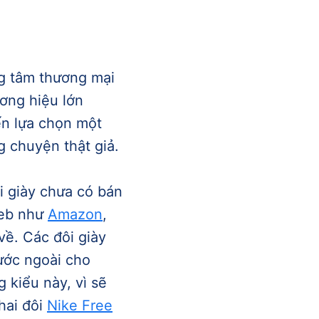
g tâm thương mại
ơng hiệu lớn
ến lựa chọn một
 chuyện thật giả.
 giày chưa có bán
web như
Amazon
,
ề. Các đôi giày
nước ngoài cho
kiểu này, vì sẽ
hai đôi
Nike Free