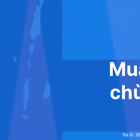
Mua
chừ
Ra lò:
2