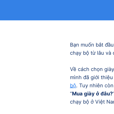
Bạn muốn bắt đầu
chạy bộ từ lâu và
Về cách chọn già
mình đã giới thiệ
bộ
. Tuy nhiên cò
“
Mua giày ở đâu?
chạy bộ ở Việt Na