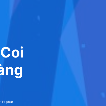
 Coi
hàng
:
11
phút