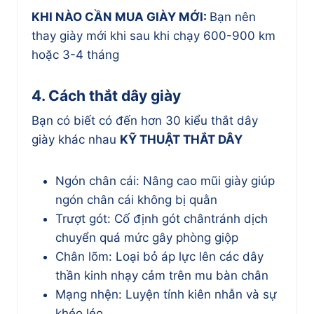
KHI NÀO CẦN MUA GIÀY MỚI:
Bạn nên
thay giày mới khi sau khi chạy 600-900 km
hoặc 3-4 tháng
4. Cách thắt dây giày
Bạn có biết có đến hơn 30 kiểu thắt dây
giày khác nhau
KỸ THUẬT THẮT DÂY
Ngón chân cái: Nâng cao mũi giày giúp
ngón chân cái không bị quằn
Trượt gót: Cố định gót chântránh dịch
chuyển quá mức gây phòng giộp
Chân lõm: Loại bỏ áp lực lên các dây
thần kinh nhạy cảm trên mu bàn chân
Mạng nhện: Luyện tính kiên nhẫn và sự
khéo léo