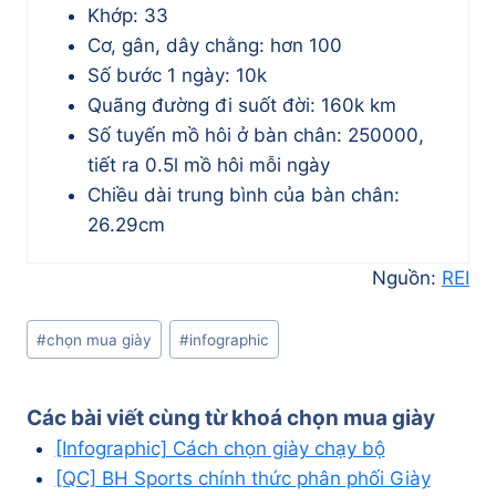
Khớp: 33
Cơ, gân, dây chằng: hơn 100
Số bước 1 ngày: 10k
Quãng đường đi suốt đời: 160k km
Số tuyến mồ hôi ở bàn chân: 250000,
tiết ra 0.5l mồ hôi mỗi ngày
Chiều dài trung bình của bàn chân:
26.29cm
Nguồn:
REI
Post
#
chọn mua giày
#
infographic
Tags:
Các bài viết cùng từ khoá
chọn mua giày
[Infographic] Cách chọn giày chạy bộ
[QC] BH Sports chính thức phân phối Giày