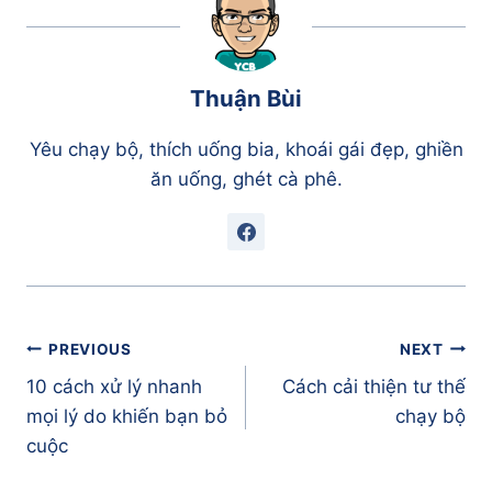
Thuận Bùi
Yêu chạy bộ, thích uống bia, khoái gái đẹp, ghiền
ăn uống, ghét cà phê.
Điều
PREVIOUS
NEXT
hướng
10 cách xử lý nhanh
Cách cải thiện tư thế
bài
mọi lý do khiến bạn bỏ
chạy bộ
viết
cuộc