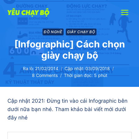
Skip
to
content
ĐỒ NGHỀ
GIÀY CHẠY BỘ
[Infographic] Cách chọn
giày chạy bộ
Ra lò:
21/02/2014
Cập nhật:
03/09/2018
8 Comments
Thời gian đọc:
5
phút
Cập nhật 2021: Đừng tin vào cái Infographic bên
dưới nữa bạn nhé. Tham khảo bài viết mới dưới
đây nhé