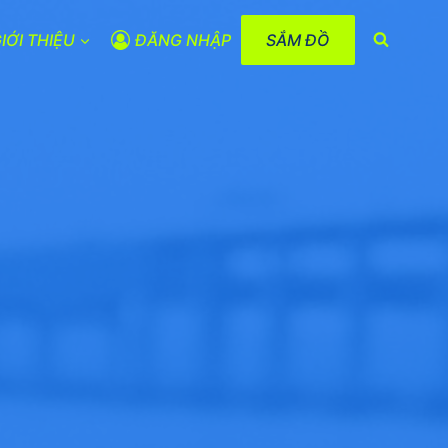
IỚI THIỆU
ĐĂNG NHẬP
SẮM ĐỒ