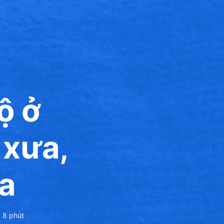
ộ ở
 xưa,
a
:
8
phút