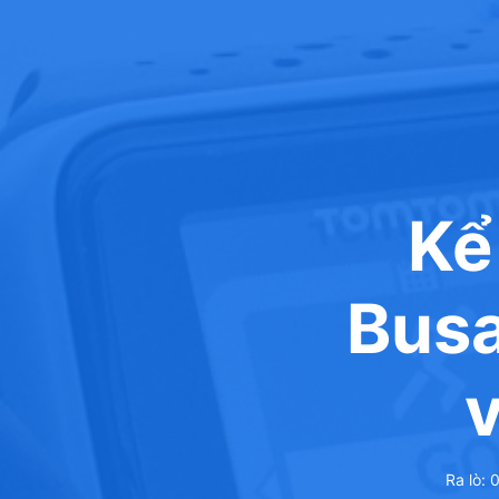
Kể
Busa
Ra lò:
0