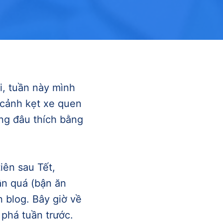
i, tuần này mình
i cảnh kẹt xe quen
ông đâu thích bằng
iên sau Tết,
ận quá (bận ăn
n blog. Bây giờ về
 phá tuần trước.