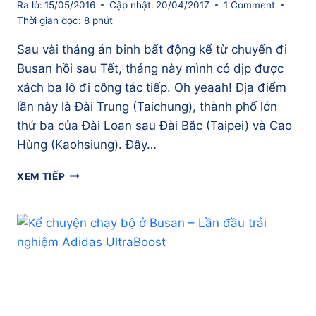
Ra lò:
15/05/2016
Cập nhật:
20/04/2017
1 Comment
Thời gian đọc:
8
phút
Sau vài tháng án binh bất động kể từ chuyến đi
Busan hồi sau Tết, tháng này mình có dịp được
xách ba lô đi công tác tiếp. Oh yeaah! Địa điểm
lần này là Đài Trung (Taichung), thành phố lớn
thứ ba của Đài Loan sau Đài Bắc (Taipei) và Cao
Hùng (Kaohsiung). Đây…
CHẠY
XEM TIẾP
BỘ
KHÁM
PHÁ
TAICHUNG
–
YÊN
BÌNH
VÀ
XANH