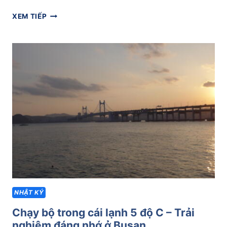
BÍ
XEM TIẾP
QUYẾT
DUY
TRÌ
PHONG
ĐỘ
KHI
ĐI
CÔNG
TÁC,
DU
LỊCH,
NGHỈ
MÁT
NHẬT KÝ
Chạy bộ trong cái lạnh 5 độ C – Trải
nghiệm đáng nhớ ở Busan