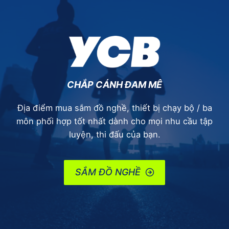
–
TRẢI
NGHIỆM
ĐÁNG
NHỚ
Ở
BUSAN
CHẮP CÁNH ĐAM MÊ
Địa điểm mua sắm đồ nghề, thiết bị chạy bộ / ba
môn phối hợp tốt nhất dành cho mọi nhu cầu tập
luyện, thi đấu của bạn.
SẮM ĐỒ NGHỀ