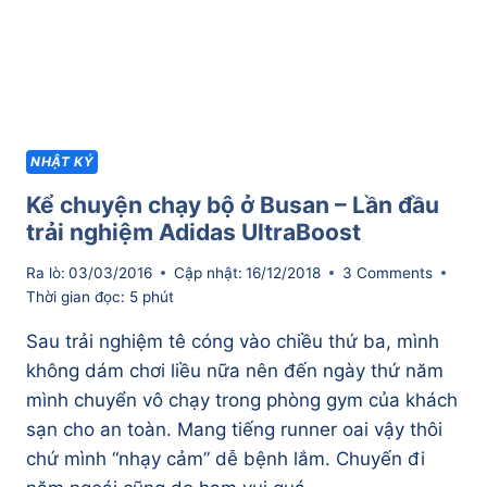
TƯƠI
NHẬT KÝ
Kể chuyện chạy bộ ở Busan – Lần đầu
trải nghiệm Adidas UltraBoost
Ra lò:
03/03/2016
Cập nhật:
16/12/2018
3 Comments
Thời gian đọc:
5
phút
Sau trải nghiệm tê cóng vào chiều thứ ba, mình
không dám chơi liều nữa nên đến ngày thứ năm
mình chuyển vô chạy trong phòng gym của khách
sạn cho an toàn. Mang tiếng runner oai vậy thôi
chứ mình “nhạy cảm” dễ bệnh lắm. Chuyến đi