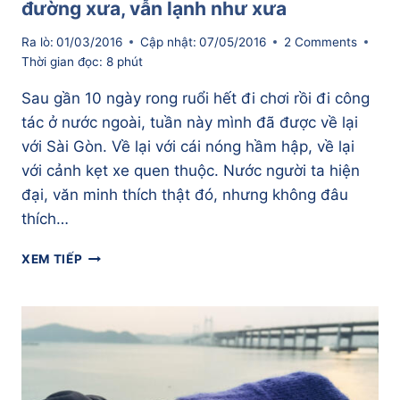
đường xưa, vẫn lạnh như xưa
Ra lò:
01/03/2016
Cập nhật:
07/05/2016
2 Comments
Thời gian đọc:
8
phút
Sau gần 10 ngày rong ruổi hết đi chơi rồi đi công
tác ở nước ngoài, tuần này mình đã được về lại
với Sài Gòn. Về lại với cái nóng hầm hập, về lại
với cảnh kẹt xe quen thuộc. Nước người ta hiện
đại, văn minh thích thật đó, nhưng không đâu
thích…
KỂ
XEM TIẾP
CHUYỆN
CHẠY
BỘ
Ở
BUSAN
–
CON