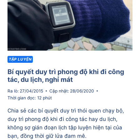
ĐƯỜNG
XƯA,
VẪN
LẠNH
NHƯ
XƯA
TẬP LUYỆN
Bí quyết duy trì phong độ khi đi công
tác, du lịch, nghỉ mát
Ra lò:
27/04/2015
Cập nhật:
28/06/2020
Thời gian đọc:
12
phút
Chia sẻ các bí quyết duy trì thói quen chạy bộ,
duy trì phong độ khi đi công tác hay du lịch,
không sợ gián đoạn lịch tập luyện hiện tại của
bạn, đồng thời giữ lửa đam mê.