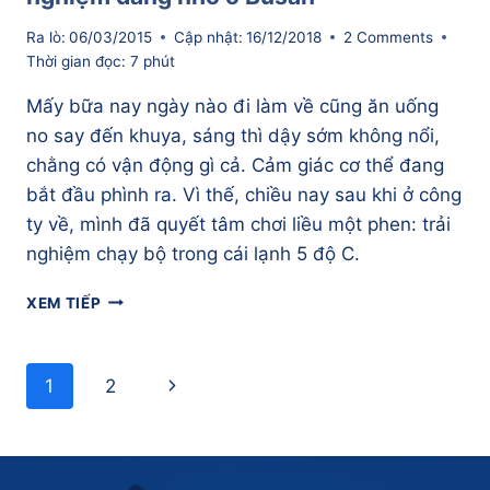
Ra lò:
06/03/2015
Cập nhật:
16/12/2018
2 Comments
Thời gian đọc:
7
phút
Mấy bữa nay ngày nào đi làm về cũng ăn uống
no say đến khuya, sáng thì dậy sớm không nổi,
chằng có vận động gì cả. Cảm giác cơ thể đang
bắt đầu phình ra. Vì thế, chiều nay sau khi ở công
ty về, mình đã quyết tâm chơi liều một phen: trải
nghiệm chạy bộ trong cái lạnh 5 độ C.
CHẠY
XEM TIẾP
BỘ
TRONG
CÁI
Page
Next
1
2
LẠNH
navigation
5
Page
ĐỘ
C