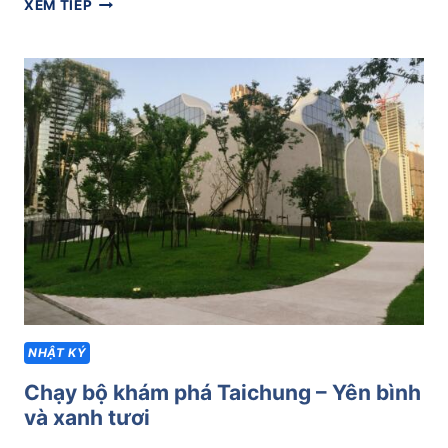
CHẠY
XEM TIẾP
BỘ
Ở
TAICHUNG
–
KHÁM
PHÁ
CÔNG
VIÊN
WENXIN
FOREST
PARK
NHẬT KÝ
Chạy bộ khám phá Taichung – Yên bình
và xanh tươi