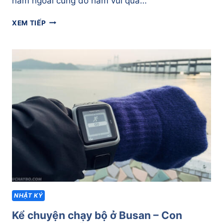
năm ngoái cũng do ham vui quá…
KỂ
XEM TIẾP
CHUYỆN
CHẠY
BỘ
Ở
BUSAN
–
LẦN
ĐẦU
TRẢI
NGHIỆM
ADIDAS
ULTRABOOST
NHẬT KÝ
Kể chuyện chạy bộ ở Busan – Con