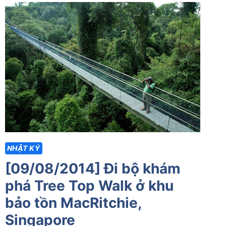
CHẠY
TRAIL
Ở
SINGAPORE
CÙNG
VỢ
NHẬT KÝ
[09/08/2014] Đi bộ khám
phá Tree Top Walk ở khu
bảo tồn MacRitchie,
Singapore