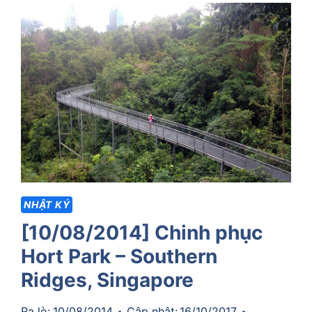
ASIA
OPEN
2023,
LẦN
ĐẦU
THAM
GIA
GIẢI
ĐUA
Ở
NƯỚC
NGOÀI
NHẬT KÝ
[10/08/2014] Chinh phục
Hort Park – Southern
Ridges, Singapore
Ra lò:
10/08/2014
Cập nhật:
16/10/2017