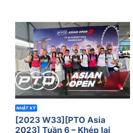
NHẬT KÝ
[2023 W33][PTO Asia
2023] Tuần 6 – Khép lại