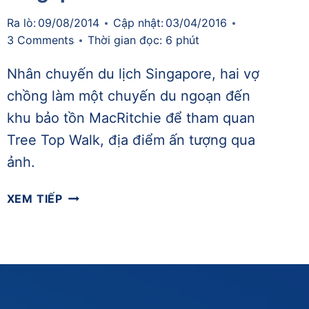
Ra lò:
09/08/2014
Cập nhật:
03/04/2016
3 Comments
Thời gian đọc:
6
phút
Nhân chuyến du lịch Singapore, hai vợ
chồng làm một chuyến du ngoạn đến
khu bảo tồn MacRitchie để tham quan
Tree Top Walk, địa điểm ấn tượng qua
ảnh.
[09/08/2014]
XEM TIẾP
ĐI
BỘ
KHÁM
PHÁ
TREE
TOP