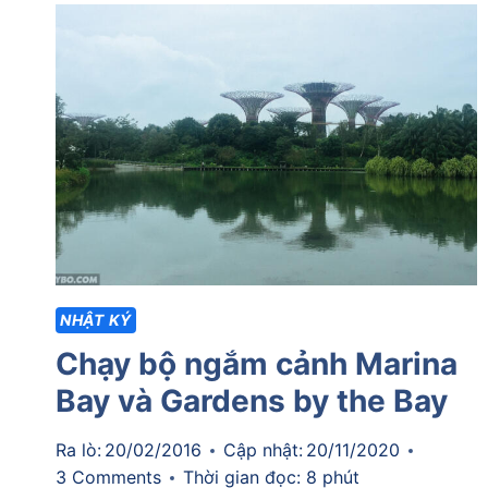
ASIA
2023]
TUẦN
6
–
KHÉP
LẠI
CHIẾN
DỊCH
THÀNH
CÔNG
MỸ
NHẬT KÝ
MÃN
Chạy bộ ngắm cảnh Marina
Bay và Gardens by the Bay
Ra lò:
20/02/2016
Cập nhật:
20/11/2020
3 Comments
Thời gian đọc:
8
phút