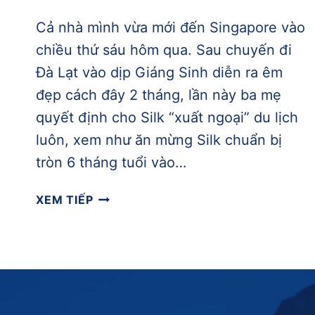
Cả nhà mình vừa mới đến Singapore vào
chiều thứ sáu hôm qua. Sau chuyến đi
Đà Lạt vào dịp Giáng Sinh diễn ra êm
đẹp cách đây 2 tháng, lần này ba mẹ
quyết định cho Silk “xuất ngoại” du lịch
luôn, xem như ăn mừng Silk chuẩn bị
tròn 6 tháng tuổi vào…
CHẠY
XEM TIẾP
BỘ
NGẮM
CẢNH
MARINA
BAY
VÀ