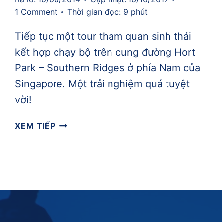
1 Comment
Thời gian đọc:
9
phút
Tiếp tục một tour tham quan sinh thái
kết hợp chạy bộ trên cung đường Hort
Park – Southern Ridges ở phía Nam của
Singapore. Một trải nghiệm quá tuyệt
vời!
[10/08/2014]
XEM TIẾP
CHINH
PHỤC
HORT
PARK
–
SOUTHERN
RIDGES,