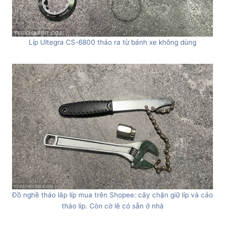
Líp Ultegra CS-6800 tháo ra từ bánh xe không dùng
Đồ nghề tháo lắp líp mua trên Shopee: cây chặn giữ líp và cảo
tháo lip. Còn cờ lê có sẵn ở nhà