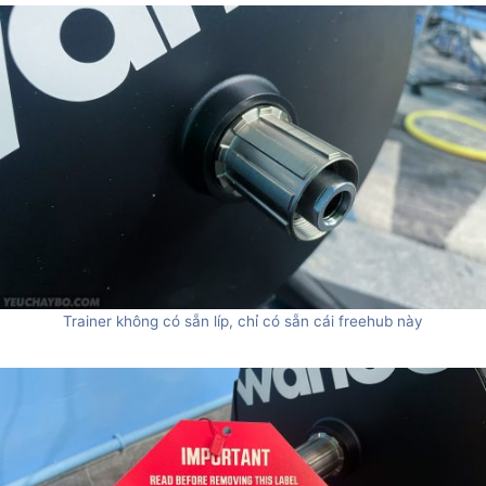
Trainer không có sẵn líp, chỉ có sẵn cái freehub này