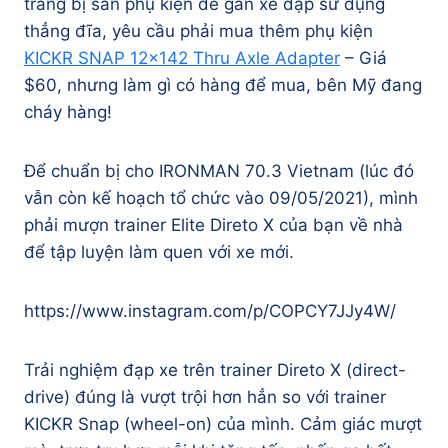
trang bị sẵn phụ kiện để gắn xe đạp sử dụng
thẳng đĩa, yêu cầu phải mua thêm phụ kiện
KICKR SNAP 12×142 Thru Axle Adapter
– Giá
$60, nhưng làm gì có hàng để mua, bên Mỹ đang
cháy hàng!
Để chuẩn bị cho IRONMAN 70.3 Vietnam (lúc đó
vẫn còn kế hoạch tổ chức vào 09/05/2021), mình
phải mượn trainer Elite Direto X của bạn về nhà
để tập luyện làm quen với xe mới.
https://www.instagram.com/p/COPCY7JJy4W/
Trải nghiệm đạp xe trên trainer Direto X (direct-
drive) đúng là vượt trội hơn hẳn so với trainer
KICKR Snap (wheel-on) của mình. Cảm giác mượt