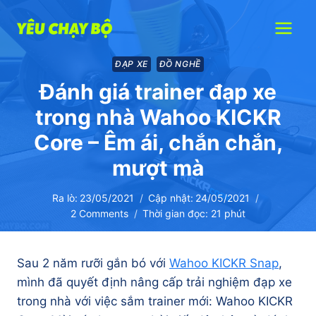
Skip
to
content
ĐẠP XE
ĐỒ NGHỀ
Đánh giá trainer đạp xe
trong nhà Wahoo KICKR
Core – Êm ái, chắn chắn,
mượt mà
Ra lò:
23/05/2021
Cập nhật:
24/05/2021
2 Comments
Thời gian đọc:
21
phút
Sau 2 năm rưỡi gắn bó với
Wahoo KICKR Snap
,
mình đã quyết định nâng cấp trải nghiệm đạp xe
trong nhà với việc sắm trainer mới: Wahoo KICKR