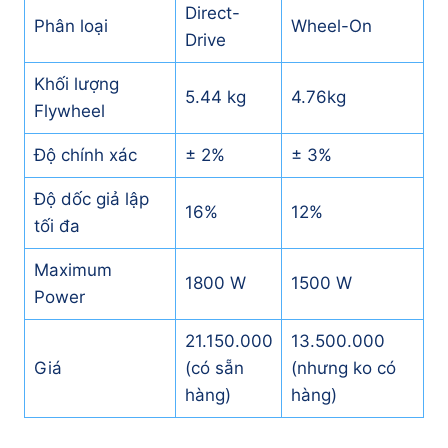
Direct-
Phân loại
Wheel-On
Drive
Khối lượng
5.44 kg
4.76kg
Flywheel
Độ chính xác
± 2%
± 3%
Độ dốc giả lập
16%
12%
tối đa
Maximum
1800 W
1500 W
Power
21.150.000
13.500.000
Giá
(có sẵn
(nhưng ko có
hàng)
hàng)