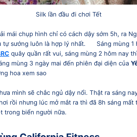
Silk lần đầu đi chơi Tết
i mái chụp hình chỉ có cách dậy sớm 5h, ra N
 tự sướng luôn là hợp lý nhất.
Sáng mùng 1 
SRC
quây quần rất vui, sáng mùng 2 hôm nay thì
sáng mùng 3 ngày mai đến phiên đại diện của
Y
ờng hoa xem sao
chưa mình sẽ chắc ngủ dậy nổi. Thật ra sáng nay
ơi rồi nhưng lúc mở mắt ra thì đã 8h sáng mất t
ẹt trong biển người nữa.
ùng California Fitness