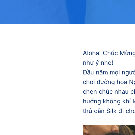
Aloha! Chúc Mừng
như ý nhé!
Đầu năm mọi người
chơi đường hoa N
chen chúc nhau ch
hưởng không khí l
thủ dẫn Silk đi ch