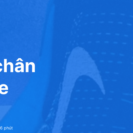
chân
e
6
phút