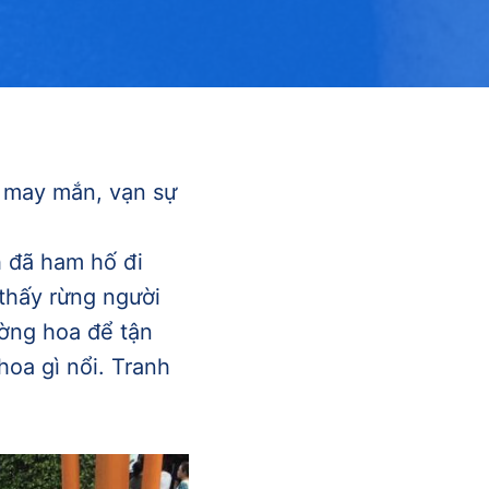
 may mắn, vạn sự
h đã ham hố đi
thấy rừng người
ờng hoa để tận
hoa gì nổi. Tranh