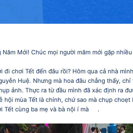
 Năm Mới! Chúc mọi người măm mới gặp nhiều
 đi chơi Tết đến đâu rồi? Hôm qua cả nhà mìn
guyễn Huệ. Nhưng mà hoa đâu chẳng thấy, chỉ 
ụp ảnh. Thực ra từ đầu mình đã xác định ra đư
ễ hội mùa Tết là chính, chứ sao mà chụp choẹt 
ơi Tết cùng ba mẹ và bà nội í mà
.