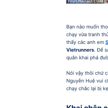
Bạn nào muốn thoả
chạy vừa tranh thủ
thấy các anh em
Vietrunners
. Để 
quân khai phá đư
Nói vậy thôi chứ 
Nguyễn Huệ vui ch
chạy chắc lại bị k
Khai chân c