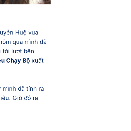
guyễn Huệ vừa
hôm qua mình đã
 tới lượt bên
êu Chạy Bộ
xuất
 mình đã tính ra
iêu. Giờ đó ra