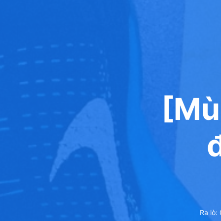
[Mù
Ra lò: