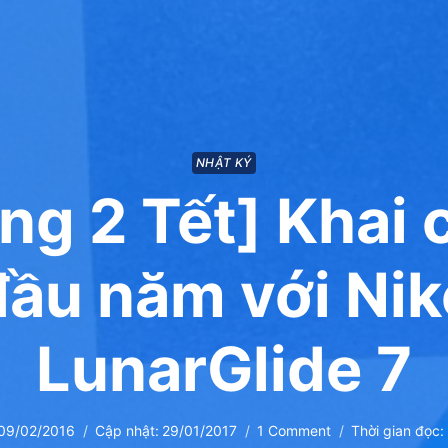
NHẬT KÝ
ng 2 Tết] Khai 
đầu năm với Nik
LunarGlide 7
09/02/2016
Cập nhật:
29/01/2017
1 Comment
Thời gian đọc: