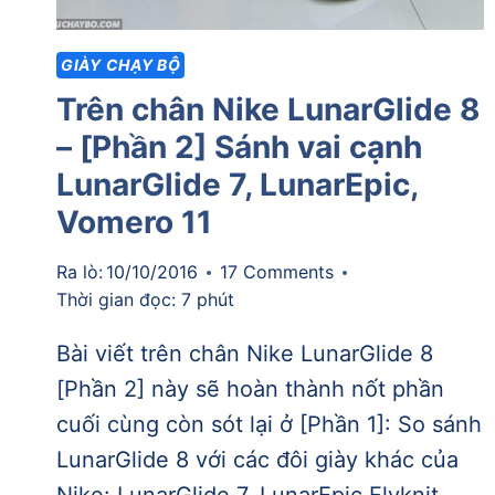
GIÀY CHẠY BỘ
Trên chân Nike LunarGlide 8
– [Phần 2] Sánh vai cạnh
LunarGlide 7, LunarEpic,
Vomero 11
Ra lò:
10/10/2016
17 Comments
Thời gian đọc:
7
phút
Bài viết trên chân Nike LunarGlide 8
[Phần 2] này sẽ hoàn thành nốt phần
cuối cùng còn sót lại ở [Phần 1]: So sánh
LunarGlide 8 với các đôi giày khác của