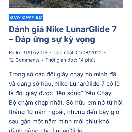
GIÀY CHẠY BỘ
Đánh giá Nike LunarGlide 7
– Đáp ứng sự kỳ vọng
Ra lò:
31/07/2016
Cập nhật:
01/08/2022
12 Comments
Thời gian đọc:
14
phút
Trong số các đôi giày chạy bộ mình đã
và đang sở hữu, Nike LunarGlide 7 có lẽ
là đôi giày được “lên sóng” Yêu Chạy
Bộ chậm chạp nhất. Sở hữu em nó từ hồi
tháng 10 năm ngoái, nhưng đến bây giờ
sau gần một năm mình mới chịu khó
dành riêng cho LunarGlide…