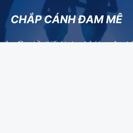
CHẮP CÁNH ĐAM MÊ
sắm đồ nghề, thiết bị chạy bộ / ba môn phố
nh cho mọi nhu cầu tập luyện, thi đấu của b
SẮM ĐỒ NGHỀ