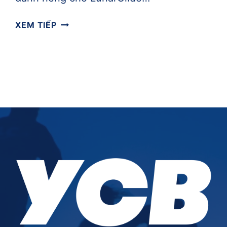
ĐÁNH
XEM TIẾP
GIÁ
NIKE
LUNARGLIDE
7
–
ĐÁP
ỨNG
SỰ
KỲ
VỌNG