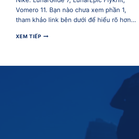
Nike: LunarGlide 7, LunarEpic Flyknit,
Vomero 11. Bạn nào chưa xem phần 1,
tham khảo link bên dưới để hiểu rõ hơn…
TRÊN
XEM TIẾP
CHÂN
NIKE
LUNARGLIDE
8
–
[PHẦN
2]
SÁNH
VAI
CẠNH
LUNARGLIDE
7,
LUNAREPIC,