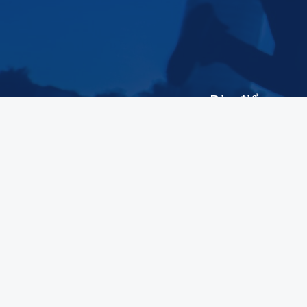
VOMERO
11
Địa điểm mua 
dà