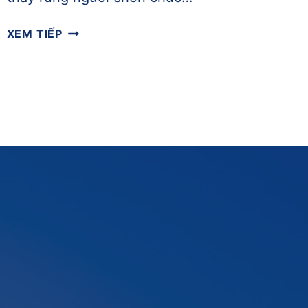
[MÙNG
XEM TIẾP
2
TẾT]
KHAI
CHÂN
ĐẦU
NĂM
VỚI
NIKE
LUNARGLIDE
7