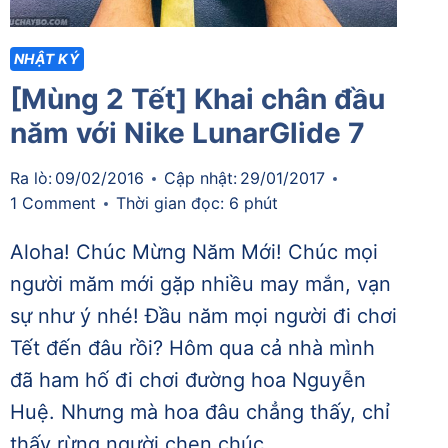
NHẬT KÝ
[Mùng 2 Tết] Khai chân đầu
năm với Nike LunarGlide 7
Ra lò:
09/02/2016
Cập nhật:
29/01/2017
1 Comment
Thời gian đọc:
6
phút
Aloha! Chúc Mừng Năm Mới! Chúc mọi
người măm mới gặp nhiều may mắn, vạn
sự như ý nhé! Đầu năm mọi người đi chơi
Tết đến đâu rồi? Hôm qua cả nhà mình
đã ham hố đi chơi đường hoa Nguyễn
Huệ. Nhưng mà hoa đâu chẳng thấy, chỉ
thấy rừng người chen chúc…