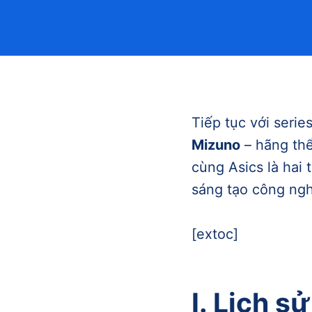
Tiếp tục với serie
Mizuno
– hãng thể
cùng Asics là hai 
sáng tạo công ngh
[extoc]
I. Lịch s