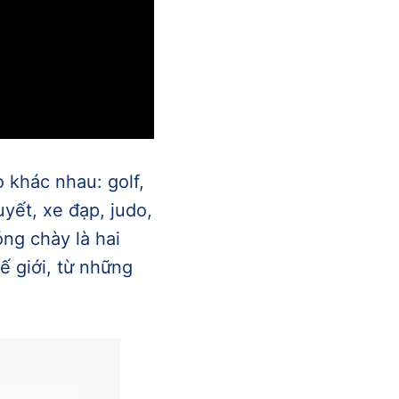
 khác nhau: golf,
yết, xe đạp, judo,
óng chày là hai
ế giới, từ những