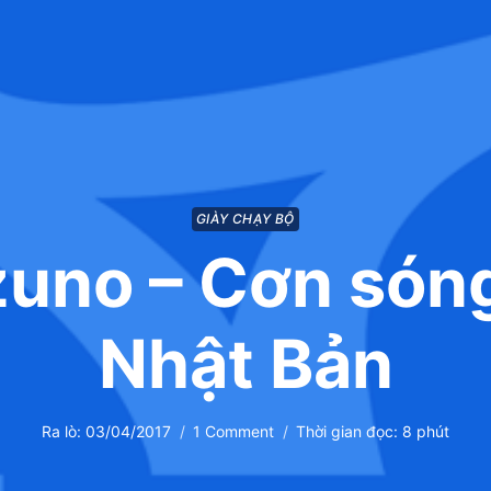
GIÀY CHẠY BỘ
uno – Cơn són
Nhật Bản
Ra lò:
03/04/2017
1 Comment
Thời gian đọc:
8
phút