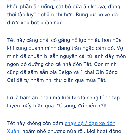
khẩu phần ăn uống, cắt bỏ bữa ăn khuya, đồng
thời tập luyện chăm chỉ hơn. Bụng bự có vẻ đã
được xẹp bớt phần nào.
Tết này càng phải cố gắng nỗ lực nhiều hơn nữa
khi xung quanh mình đang tràn ngập cám dỗ. Vợ
mình đã chuẩn bị sẵn nguyên cái tủ lạnh đầy món
ngon bổ dưỡng cho cả nhà đón Tết. Còn mình
cũng đã sắm sẵn bia Belgo và 1 chai Gin Sông
Cái để tự nhâm nhi thư giãn qua mùa Tết.
Lơ là ham ăn nhậu mà lười tập là công trình tập
luyện mấy tuần qua đổ sông, đổ biển hết!
Tết này không còn dám
chạy bộ / đạp xe đón
Xuân
, ngắm phố phường nữa rồi. Mọi hoạt động