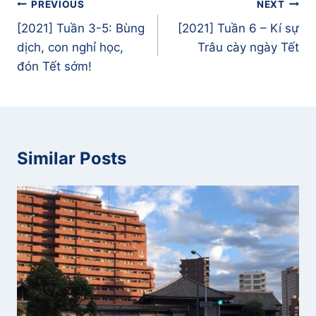
Điều
PREVIOUS
NEXT
hướng
[2021] Tuần 3-5: Bùng
[2021] Tuần 6 – Kí sự
bài
dịch, con nghỉ học,
Trâu cày ngày Tết
viết
đón Tết sớm!
Similar Posts