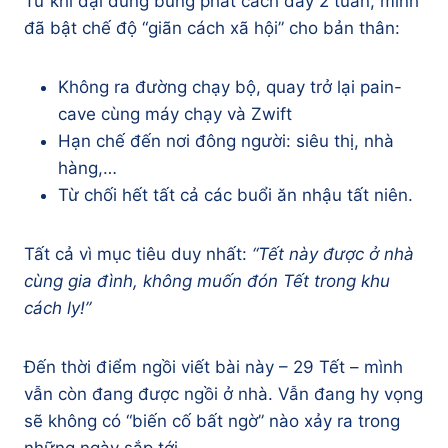
Từ khi đại dùng bùng phát cách đây 2 tuần, mình
đã bật chế độ “giãn cách xã hội” cho bản thân:
Không ra đường chạy bộ, quay trở lại pain-
cave cùng máy chạy và Zwift
Hạn chế đến nơi đông người: siêu thị, nhà
hàng,…
Từ chối hết tất cả các buổi ăn nhậu tất niên.
Tất cả vì mục tiêu duy nhất:
“Tết này được ở nhà
cùng gia đình, không muốn đón Tết trong khu
cách ly!”
Đến thời điểm ngồi viết bài này – 29 Tết – mình
vẫn còn đang được ngồi ở nhà. Vẫn đang hy vọng
sẽ không có “biến cố bất ngờ” nào xảy ra trong