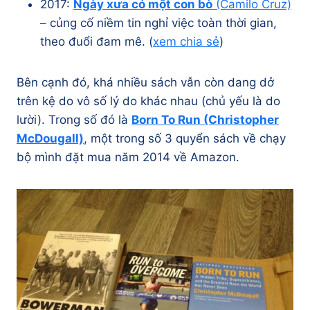
2017:
Ngày xưa có một con bò
(Camilo Cruz)
– củng cố niềm tin nghỉ việc toàn thời gian,
theo đuổi đam mê. (
xem chia sẻ
)
Bên cạnh đó, khá nhiều sách vẫn còn dang dở
trên kệ do vô số lý do khác nhau (chủ yếu là do
lười). Trong số đó là
Born To Run (Christopher
McDougall)
, một trong số 3 quyển sách về chạy
bộ mình đặt mua năm 2014 về Amazon.