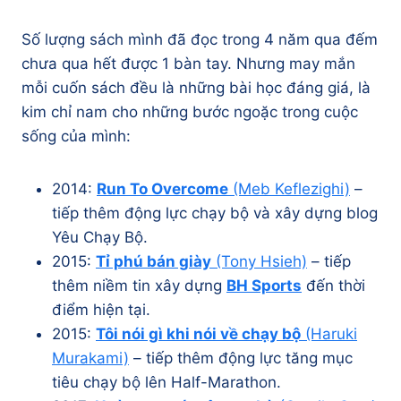
Số lượng sách mình đã đọc trong 4 năm qua đếm
chưa qua hết được 1 bàn tay. Nhưng may mắn
mỗi cuốn sách đều là những bài học đáng giá, là
kim chỉ nam cho những bước ngoặc trong cuộc
sống của mình:
2014:
Run To Overcome
(Meb Keflezighi)
–
tiếp thêm động lực chạy bộ và xây dựng blog
Yêu Chạy Bộ.
2015:
Tỉ phú bán giày
(Tony Hsieh)
– tiếp
thêm niềm tin xây dựng
BH Sports
đến thời
điểm hiện tại.
2015:
Tôi nói gì khi nói về chạy bộ
(Haruki
Murakami)
– tiếp thêm động lực tăng mục
tiêu chạy bộ lên Half-Marathon.