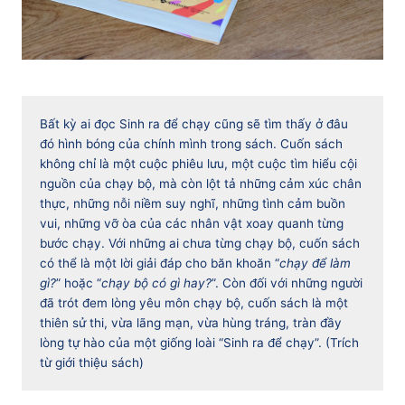
Bất kỳ ai đọc Sinh ra để chạy cũng sẽ tìm thấy ở đâu
đó hình bóng của chính mình trong sách. Cuốn sách
không chỉ là một cuộc phiêu lưu, một cuộc tìm hiểu cội
nguồn của chạy bộ, mà còn lột tả những cảm xúc chân
thực, những nỗi niềm suy nghĩ, những tình cảm buồn
vui, những vỡ òa của các nhân vật xoay quanh từng
bước chạy. Với những ai chưa từng chạy bộ, cuốn sách
có thể là một lời giải đáp cho băn khoăn “
chạy để làm
gì?
” hoặc “
chạy bộ có gì hay?
”. Còn đối với những người
đã trót đem lòng yêu môn chạy bộ, cuốn sách là một
thiên sử thi, vừa lãng mạn, vừa hùng tráng, tràn đầy
lòng tự hào của một giống loài “Sinh ra để chạy”. (Trích
từ giới thiệu sách)