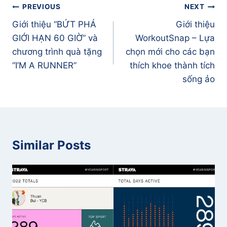
Điều
PREVIOUS
NEXT
hướng
Giới thiệu “BỨT PHÁ
Giới thiệu
bài
GIỚI HẠN 60 GIỜ” và
WorkoutSnap – Lựa
viết
chương trình quà tặng
chọn mới cho các bạn
“I’M A RUNNER”
thích khoe thành tích
sống ảo
Similar Posts