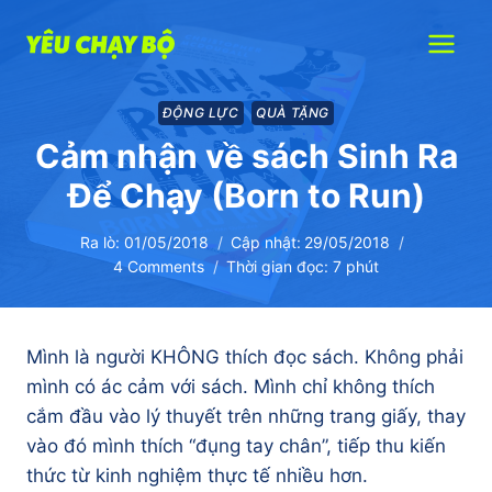
Skip
to
content
ĐỘNG LỰC
QUÀ TẶNG
Cảm nhận về sách Sinh Ra
Để Chạy (Born to Run)
Ra lò:
01/05/2018
Cập nhật:
29/05/2018
4 Comments
Thời gian đọc:
7
phút
Mình là người KHÔNG thích đọc sách. Không phải
mình có ác cảm với sách. Mình chỉ không thích
cắm đầu vào lý thuyết trên những trang giấy, thay
vào đó mình thích “đụng tay chân”, tiếp thu kiến
thức từ kinh nghiệm thực tế nhiều hơn.