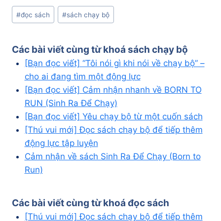
Post
#
đọc sách
#
sách chạy bộ
Tags:
Các bài viết cùng từ khoá
sách chạy bộ
[Bạn đọc viết] “Tôi nói gì khi nói về chạy bộ” –
cho ai đang tìm một động lực
[Bạn đọc viết] Cảm nhận nhanh về BORN TO
RUN (Sinh Ra Để Chạy)
[Bạn đọc viết] Yêu chạy bộ từ một cuốn sách
[Thú vui mới] Đọc sách chạy bộ để tiếp thêm
động lực tập luyện
Cảm nhận về sách Sinh Ra Để Chạy (Born to
Run)
Các bài viết cùng từ khoá
đọc sách
[Thú vui mới] Đọc sách chạy bộ để tiếp thêm