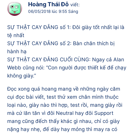
Hoàng Thái Đỗ
viết:
06/05/2018 lúc 9:55 Sáng
SỰ THẬT CAY ĐẮNG số 1: Đôi giày tốt nhất lại là
tệ nhất
SỰ THẬT CAY ĐẮNG số 2: Bàn chân thích bị
hành hạ
SỰ THẬT CAY ĐẮNG CUỐI CÙNG: Ngay cả Alan
Webb cũng nói: “Con người được thiết kế để chạy
không giày.”
Đọc xong quá hoang mang về những ngày căm
cụi đọc bài viết, test thử xem chân mình thuộc
loại nào, giày nào thì hợp, test rồi, mang giày rồi
mà cứ lăn tăn vì đôi Neutral hay đôi Support
mang cũng đếch thấy khác gì nhau, chỉ có giày
nặng hay nhẹ, đế dày hay mỏng thì may ra có