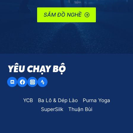
SẮM ĐỒ NGHỀ
YCB
Ba Lô & Dép Lào
Purna Yoga
SuperSilk
Thuận Bùi