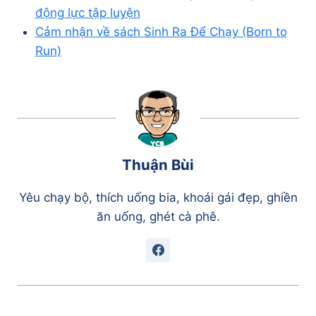
động lực tập luyện
Cảm nhận về sách Sinh Ra Để Chạy (Born to
Run)
Thuận Bùi
Yêu chạy bộ, thích uống bia, khoái gái đẹp, ghiền
ăn uống, ghét cà phê.