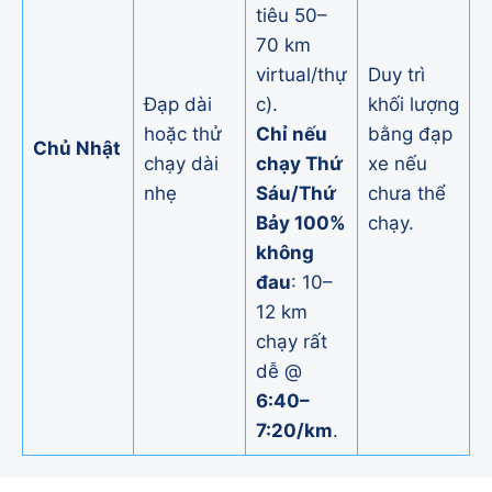
tiêu 50–
70 km
virtual/thự
Duy trì
Đạp dài
c).
khối lượng
hoặc thử
Chỉ nếu
bằng đạp
Chủ Nhật
chạy dài
chạy Thứ
xe nếu
nhẹ
Sáu/Thứ
chưa thể
Bảy 100%
chạy.
không
đau
: 10–
12 km
chạy rất
dễ @
6:40–
7:20/km
.