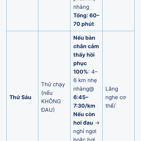
nhàng
Tổng: 60–
70 phút
Nếu bàn
chân cảm
thấy hồi
phục
100%
: 4–
6 km nhẹ
Thử chạy
nhàng@
Lắng
(nếu
Thứ Sáu
6:45–
nghe cơ
KHÔNG
7:30/km
thể/
ĐAU)
Nếu còn
hơi đau
→
nghỉ ngơi
hoặc bơi