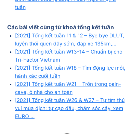
tuần
Các bài viết cùng từ khoá
tổng kết tuần
[2021] Tổng kết tuần 11 & 12 – Bye bye DLUT,
luyện thói quen dậy sớm, đạp xe 135km,…
[2021] Tổng kết tuần W13-14 – Chuẩn bị cho
Tri-Factor Vietnam
[2021] Tổng kết tuần W18 – Tìm động lực mới,
hành xác cuối tuần
[2021] Tổng kết tuần W21 – Trốn trong pain-
cave, ở nhà cho an toàn
[2021] Tổng kết tuần W26 & W27 – Tự tìm thú
vui mùa dịch: tự cạo đầu, chăm sóc cây, xem
EURO …