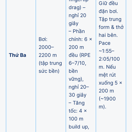
Giữ đều
drag) –
đặn bơi.
nghỉ 20
Tập trung
giây
form & thở
– Phần
hai bên.
Bơi:
chính: 6 ×
Pace
2000–
200 m
~1:55–
Thứ Ba
2200 m
đều (RPE
2:05/100
(tập trung
6–7/10,
m. Nếu
sức bền)
bền
mệt rút
vững),
xuống 5 ×
nghỉ 20–
200 m
30 giây
(~1900
– Tăng
m).
tốc: 4 ×
100 m
build up,