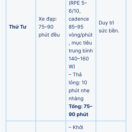
(RPE 5–
6/10,
Xe đạp:
cadence
Duy trì
Thứ Tư
75–90
85–95
sức bền.
phút đều
vòng/phút
, mục tiêu
trung bình
140–160
W)
– Thả
lỏng: 10
phút nhẹ
nhàng
Tổng: 75–
90 phút
– Khởi