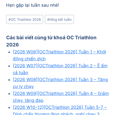
Hẹn gặp lại tuần sau nhé!
Post
#
OC Triathlon 2026
#
tổng kết tuần
Tags:
Các bài viết cùng từ khoá
OC Triathlon
2026
[2026 W06][OCTriathlon 2026] Tuần 1 – Khởi
động chiến dịch
[2026 W07][OCTriathlon 2026] Tuần 2 – Ê ẩm
cả tuần
[2026 W08][OCTriathlon 2026] Tuần 3 – Tăng
cự ly chạy
[2026 W09][OCTriathlon 2026] Tuần 4 – Giảm
chạy, tăng đạp
[2026 W10-12][OCTriathlon 2026] Tuần 5-7 –
Dính chấn thương lãng nhách, nghỉ chạy 3