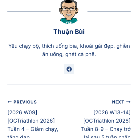
Thuận Bùi
Yêu chạy bộ, thích uống bia, khoái gái đẹp, ghiền
ăn uống, ghét cà phê.
Điều
PREVIOUS
NEXT
hướng
[2026 W09]
[2026 W13-14]
bài
[OCTriathlon 2026]
[OCTriathlon 2026]
viết
Tuần 4 – Giảm chạy,
Tuần 8-9 – Chạy trở
tăng đạp
lại sau 5 tuần chấn