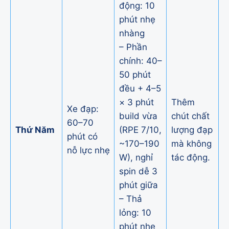
động: 10
phút nhẹ
nhàng
– Phần
chính: 40–
50 phút
đều + 4–5
× 3 phút
Thêm
Xe đạp:
build vừa
chút chất
60–70
Thứ Năm
(RPE 7/10,
lượng đạp
phút có
~170–190
mà không
nỗ lực nhẹ
W), nghỉ
tác động.
spin dễ 3
phút giữa
– Thả
lỏng: 10
phút nhẹ