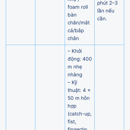
phút 2–3
foam roll
lần nếu
bàn
cần.
chân/mắt
cá/bắp
chân
– Khởi
động: 400
m nhẹ
nhàng
– Kỹ
thuật: 4 ×
50 m hỗn
hợp
(catch-up,
fist,
fingertip