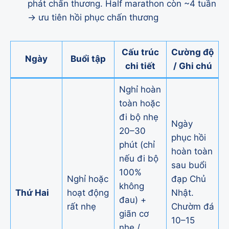
phát chấn thương. Half marathon còn ~4 tuần
→ ưu tiên hồi phục chấn thương
Cấu trúc
Cường độ
Ngày
Buổi tập
chi tiết
/ Ghi chú
Nghỉ hoàn
toàn hoặc
đi bộ nhẹ
Ngày
20–30
phục hồi
phút (chỉ
hoàn toàn
nếu đi bộ
sau buổi
100%
Nghỉ hoặc
đạp Chủ
không
Thứ Hai
hoạt động
Nhật.
đau) +
rất nhẹ
Chườm đá
giãn cơ
10–15
nhẹ /