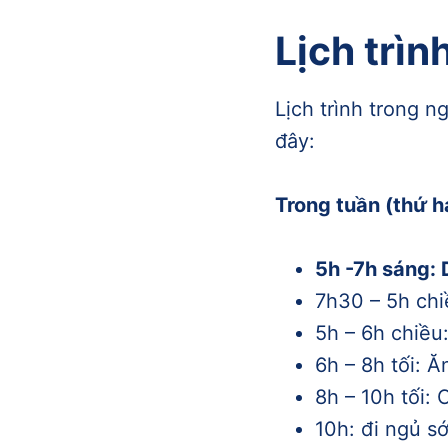
Lịch trìn
Lịch trình trong n
đây:
Trong tuần (thứ h
5h -7h sáng:
7h30 – 5h chi
5h – 6h chiều:
6h – 8h tối: Ă
8h – 10h tối:
10h: đi ngủ s