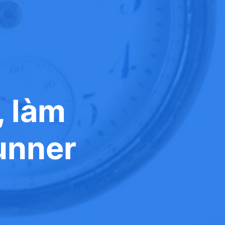
, làm
unner