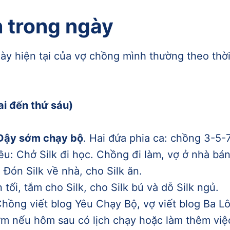
h trong ngày
gày hiện tại của vợ chồng mình thường theo thờ
ai đến thứ sáu)
 Dậy sớm chạy bộ
. Hai đứa phia ca: chồng 3-5-7
ều: Chở Silk đi học. Chồng đi làm, vợ ở nhà bá
 Đón Silk về nhà, cho Silk ăn.
n tối, tắm cho Silk, cho Silk bú và dỗ Silk ngủ.
 Chồng viết blog Yêu Chạy Bộ, vợ viết blog Ba L
ớm nếu hôm sau có lịch chạy hoặc làm thêm việ