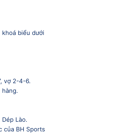
i khoá biểu dưới
, vợ 2-4-6.
n hàng.
ô Dép Lào.
c của BH Sports