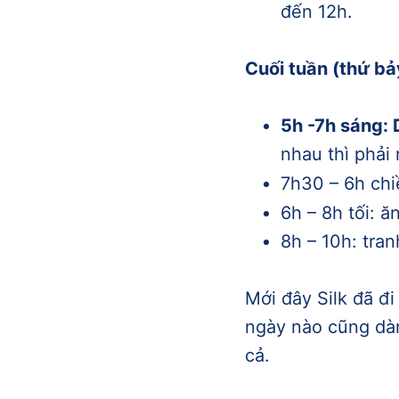
đến 12h.
Cuối tuần (thứ bả
5h -7h sáng:
nhau thì phải 
7h30 – 6h chiề
6h – 8h tối: ă
8h – 10h: tra
Mới đây Silk đã đi
ngày nào cũng dàn
cả.