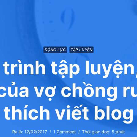
ĐỘNG LỰC
TẬP LUYỆN
 trình tập luyện
 của vợ chồng r
thích viết blog
Ra lò:
12/02/2017
1 Comment
Thời gian đọc:
5
phút