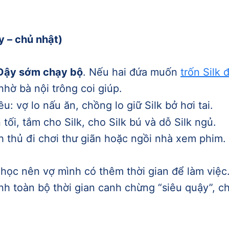
y – chủ nhật)
 Dậy sớm chạy bộ
. Nếu hai đứa muốn
trốn Silk 
nhờ bà nội trông coi giúp.
u: vợ lo nấu ăn, chồng lo giữ Silk bở hơi tai.
n tối, tắm cho Silk, cho Silk bú và dỗ Silk ngủ.
nh thủ đi chơi thư giãn hoặc ngồi nhà xem phim.
 học nên vợ mình có thêm thời gian để làm việc.
h toàn bộ thời gian canh chừng “siêu quậy”, c