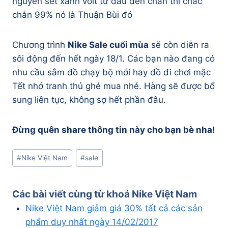
nguyên set xanh volt từ đầu đến chân thì chắc
chắn 99% nó là Thuận Bùi đó
Chương trình
Nike Sale cuối mùa
sẽ còn diễn ra
sôi động đến hết ngày 18/1. Các bạn nào đang có
nhu cầu sắm đồ chạy bộ mới hay đồ đi chơi mặc
Tết nhớ tranh thủ ghé mua nhé. Hàng sẽ được bổ
sung liên tục, không sợ hết phần đâu.
Đừng quên share thông tin này cho bạn bè nha!
Post
#
Nike Việt Nam
#
sale
Tags:
Các bài viết cùng từ khoá
Nike Việt Nam
Nike Việt Nam giảm giá 30% tất cả các sản
phẩm duy nhất ngày 14/02/2017