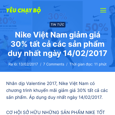
Skip
to
content
TIN TỨC
Nike Việt Nam giảm giá
30% tất cả các sản phẩm
duy nhất ngày 14/02/2017
Ra lò:
13/02/2017
7 Comments
Thời gian đọc:
11
phút
Nhân dịp Valentine 2017, Nike Việt Nam có
chương trình khuyến mãi giảm giá 30% tất cả các
sản phẩm. Áp dụng duy nhất ngày 14/02/2017.
CƠ HỘI SỞ HỮU NHỮNG SẢN PHẨM NIKE TỐT