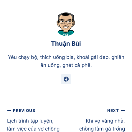
Thuận Bùi
Yêu chạy bộ, thích uống bia, khoái gái đẹp, ghiền
ăn uống, ghét cà phê.
Điều
PREVIOUS
NEXT
hướng
Lịch trình tập luyện,
Khi vợ vắng nhà,
bài
làm việc của vợ chồng
chồng làm gà trống