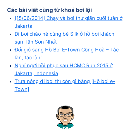
Các bài viết cùng từ khoá
bơi lội
[15/06/2014] Chạy và bơi thư giãn cuối tuần ở
Jakarta
Đi bơi chào hè cùng bé Silk ở hồ bơi khách
sạn Tân Sơn Nhất
Đổi gió sang Hồ Bơi E-Town Cộng Hoà – Tắc
làn, tắc làn!
Nghỉ ngơi hồi phục sau HCMC Run 2015 ở
Jakarta, Indonesia
Trưa nóng đi bơi thì còn gì bằng [Hồ bơi e-
Town]