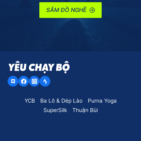
SẮM ĐỒ NGHỀ
YCB
Ba Lô & Dép Lào
Purna Yoga
SuperSilk
Thuận Bùi