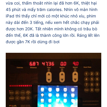
vừa coi, thấm thoắt nhìn lại đã hơn 6K, thiệt hại
45 phút và mấy trăm calories. Nhìn vô màn hình
iPad thì thấy chỉ mới có một khúc nhỏ xíu, phim
này dài đến 3 tiếng, nếu xem hết chắc chạy phải
được hơn 20K. Tất nhiên mình không có trâu bò
đến thế, 6K đã là thành công lớn rồi. Ráng lết lên
được gần 7K rồi dừng đi bơi