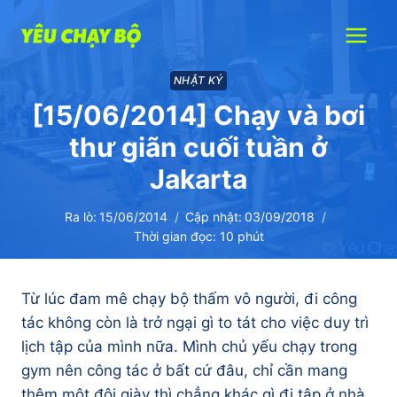
Skip
to
content
NHẬT KÝ
[15/06/2014] Chạy và bơi
thư giãn cuối tuần ở
Jakarta
Ra lò:
15/06/2014
Cập nhật:
03/09/2018
Thời gian đọc:
10
phút
Từ lúc đam mê chạy bộ thấm vô người, đi công
tác không còn là trở ngại gì to tát cho việc duy trì
lịch tập của mình nữa. Mình chủ yếu chạy trong
gym nên công tác ở bất cứ đâu, chỉ cần mang
thêm một đôi giày thì chẳng khác gì đi tập ở nhà.