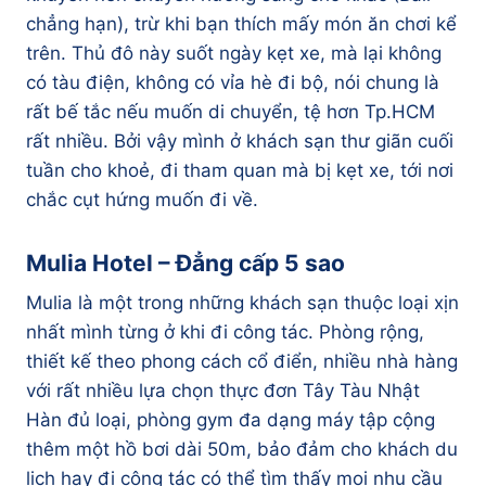
chẳng hạn), trừ khi bạn thích mấy món ăn chơi kể
trên. Thủ đô này suốt ngày kẹt xe, mà lại không
có tàu điện, không có vỉa hè đi bộ, nói chung là
rất bế tắc nếu muốn di chuyển, tệ hơn Tp.HCM
rất nhiều. Bởi vậy mình ở khách sạn thư giãn cuối
tuần cho khoẻ, đi tham quan mà bị kẹt xe, tới nơi
chắc cụt hứng muốn đi về.
Mulia Hotel – Đẳng cấp 5 sao
Mulia là một trong những khách sạn thuộc loại xịn
nhất mình từng ở khi đi công tác. Phòng rộng,
thiết kế theo phong cách cổ điển, nhiều nhà hàng
với rất nhiều lựa chọn thực đơn Tây Tàu Nhật
Hàn đủ loại, phòng gym đa dạng máy tập cộng
thêm một hồ bơi dài 50m, bảo đảm cho khách du
lịch hay đi công tác có thể tìm thấy mọi nhu cầu