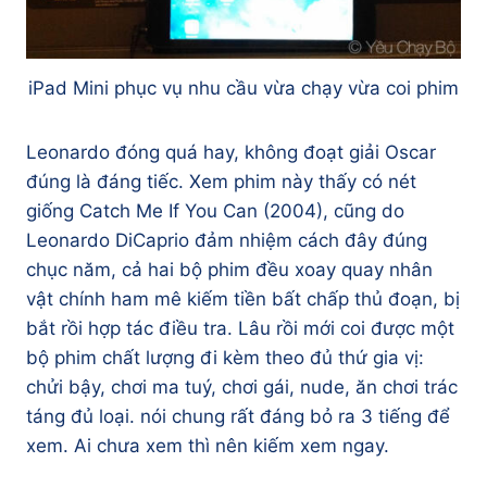
iPad Mini phục vụ nhu cầu vừa chạy vừa coi phim
Leonardo đóng quá hay, không đoạt giải Oscar
đúng là đáng tiếc. Xem phim này thấy có nét
giống Catch Me If You Can (2004), cũng do
Leonardo DiCaprio đảm nhiệm cách đây đúng
chục năm, cả hai bộ phim đều xoay quay nhân
vật chính ham mê kiếm tiền bất chấp thủ đoạn, bị
bắt rồi hợp tác điều tra. Lâu rồi mới coi được một
bộ phim chất lượng đi kèm theo đủ thứ gia vị:
chửi bậy, chơi ma tuý, chơi gái, nude, ăn chơi trác
táng đủ loại. nói chung rất đáng bỏ ra 3 tiếng để
xem. Ai chưa xem thì nên kiếm xem ngay.