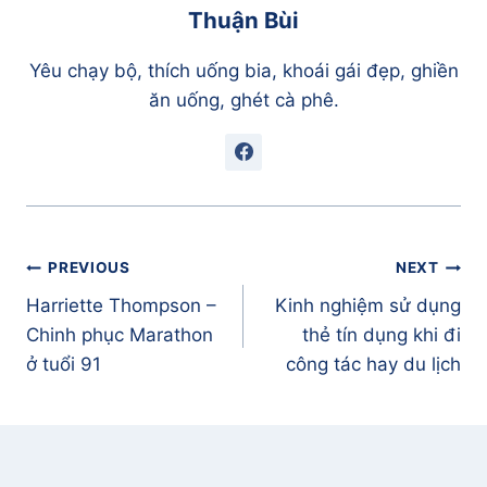
Thuận Bùi
Yêu chạy bộ, thích uống bia, khoái gái đẹp, ghiền
ăn uống, ghét cà phê.
Điều
PREVIOUS
NEXT
hướng
Harriette Thompson –
Kinh nghiệm sử dụng
bài
Chinh phục Marathon
thẻ tín dụng khi đi
viết
ở tuổi 91
công tác hay du lịch