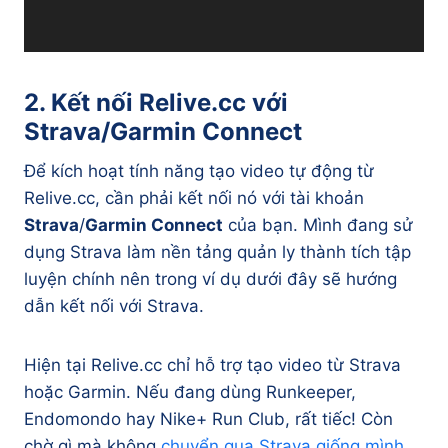
h
ơ
i
V
2. Kết nối Relive.cc với
i
Strava/Garmin Connect
d
e
Để kích hoạt tính năng tạo video tự động từ
o
Relive.cc, cần phải kết nối nó với tài khoản
Strava
/
Garmin Connect
của bạn. Mình đang sử
dụng Strava làm nền tảng quản ly thành tích tập
luyện chính nên trong ví dụ dưới đây sẽ hướng
dẫn kết nối với Strava.
Hiện tại Relive.cc chỉ hỗ trợ tạo video từ Strava
hoặc Garmin. Nếu đang dùng Runkeeper,
Endomondo hay Nike+ Run Club, rất tiếc! Còn
chờ gì mà không
chuyển qua Strava giống mình