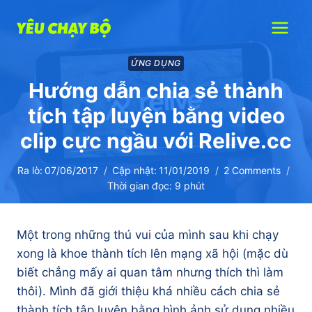
Skip
to
content
ỨNG DỤNG
Hướng dẫn chia sẻ thành
tích tập luyện bằng video
clip cực ngầu với Relive.cc
Ra lò:
07/06/2017
Cập nhật:
11/01/2019
2 Comments
Thời gian đọc:
9
phút
Một trong những thú vui của mình sau khi chạy
xong là khoe thành tích lên mạng xã hội (mặc dù
biết chẳng mấy ai quan tâm nhưng thích thì làm
thôi). Mình đã giới thiệu khá nhiều cách chia sẻ
thành tích tập luyện bằng hình ảnh sử dụng nhiều