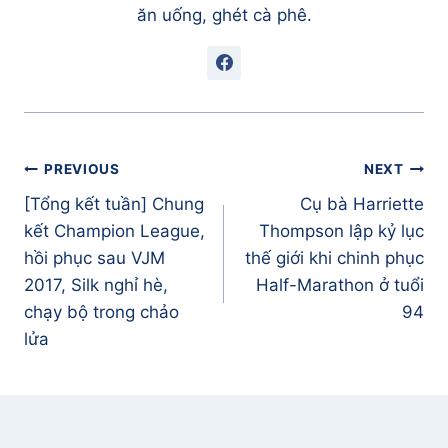
ăn uống, ghét cà phê.
Điều
PREVIOUS
NEXT
hướng
[Tổng kết tuần] Chung
Cụ bà Harriette
bài
kết Champion League,
Thompson lập kỷ lục
viết
hồi phục sau VJM
thế giới khi chinh phục
2017, Silk nghỉ hè,
Half-Marathon ở tuổi
chạy bộ trong chảo
94
lửa