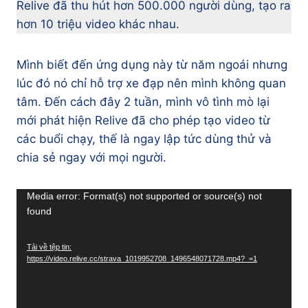
Relive đã thu hút hơn 500.000 người dùng, tạo ra
hơn 10 triệu video khác nhau.
Mình biết đến ứng dụng này từ năm ngoái nhưng
lúc đó nó chỉ hỗ trợ xe đạp nên mình không quan
tâm. Đến cách đây 2 tuần, mình vô tình mò lại
mới phát hiện Relive đã cho phép tạo video từ
các buổi chạy, thế là ngay lập tức dùng thử và
chia sẻ ngay với mọi người.
T
Media error: Format(s) not supported or source(s) not
found
r
ì
Tải về tệp tin:
n
https://video.relive.cc/strava_1019952708_1496548071728.mp4?_=1
h
c