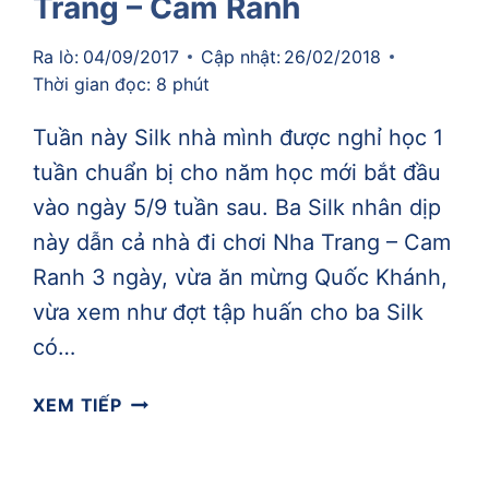
Trang – Cam Ranh
Ra lò:
04/09/2017
Cập nhật:
26/02/2018
Thời gian đọc:
8
phút
Tuần này Silk nhà mình được nghỉ học 1
tuần chuẩn bị cho năm học mới bắt đầu
vào ngày 5/9 tuần sau. Ba Silk nhân dịp
này dẫn cả nhà đi chơi Nha Trang – Cam
Ranh 3 ngày, vừa ăn mừng Quốc Khánh,
vừa xem như đợt tập huấn cho ba Silk
có…
[TỔNG
XEM TIẾP
KẾT
TUẦN]
TUẦN