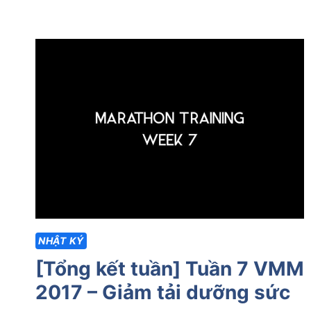
VMM
2017
[PHẦN
1]
TẬP
KẾT
Ở
SAPA
NHẬT KÝ
[Tổng kết tuần] Tuần 7 VMM
2017 – Giảm tải dưỡng sức