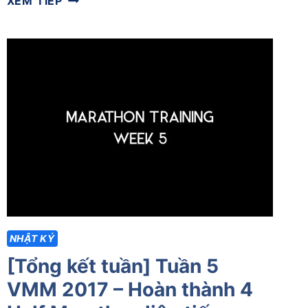
XEM TIẾP
KẾT
TUẦN]
TUẦN
8
VMM
2017
–
NẠP
NĂNG
LƯỢNG,
LÀM
QUEN
ĐỒ
NGHỀ
NHẬT KÝ
[Tổng kết tuần] Tuần 5
VMM 2017 – Hoàn thành 4