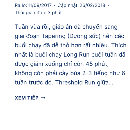
Ra lò:
11/09/2017
Cập nhật:
26/02/2018
Thời gian đọc:
3
phút
Tuần vừa rồi, giáo án đã chuyển sang
giai đoạn Tapering (Dưỡng sức) nên các
buổi chạy đã dễ thở hơn rất nhiều. Thích
nhất là buổi chạy Long Run cuối tuần đã
được giảm xuống chỉ còn 45 phút,
không còn phải cày bừa 2-3 tiếng như 6
tuần trước đó. Threshold Run giữa…
[TỔNG
XEM TIẾP
KẾT
TUẦN]
TUẦN
7