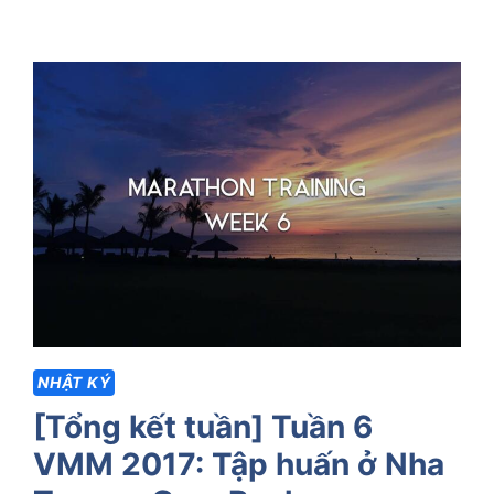
TRANG
VMM
2017
–
LỈNH
KỈNH
ĐỒ
CHƠI
NHẬT KÝ
[Tổng kết tuần] Tuần 6
VMM 2017: Tập huấn ở Nha