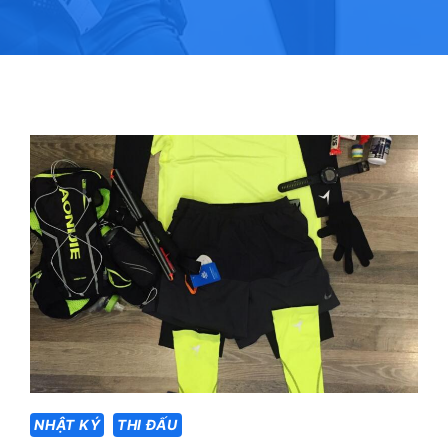
NHẬT KÝ
THI ĐẤU