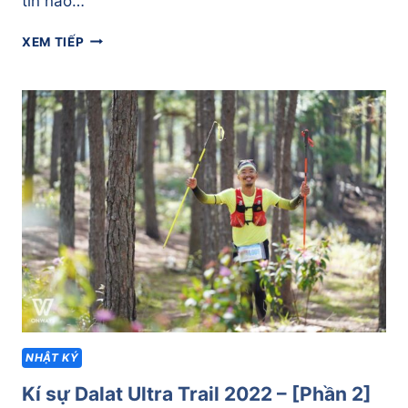
tin nào…
KÍ
XEM TIẾP
SỰ
TRI-
FACTOR
VŨNG
TÀU
2022
–
[PHẦN
1]
CÔNG
TÁC
HẬU
CẦN
TRƯỚC
RACE
NHẬT KÝ
Kí sự Dalat Ultra Trail 2022 – [Phần 2]