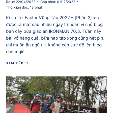
Ra lò:
22/04/2022
Cập nhật:
01/12/2022
Thời gian đọc:
13
phút
Kí sự Tri-Factor Vũng Tàu 2022 – [Phần 2] xin
được ra mắt sau nhiều ngày trì hoãn vì chủ blog
bận cày bừa giáo án IRONMAN 70.3. Tuần này
bài vở nặng quá, bữa nào tập xong cũng hết pin,
chỉ muốn ăn ngủ ụ ị, không còn sức để lên blog
chém gió….
KÍ
XEM TIẾP
SỰ
TRI-
FACTOR
VŨNG
TÀU
2022
–
[PHẦN
2]