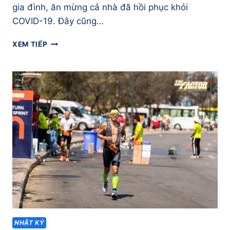
gia đình, ăn mừng cả nhà đã hồi phục khỏi
COVID-19. Đây cũng…
KÍ
XEM TIẾP
SỰ
DALAT
ULTRA
TRAIL
2022
–
[PHẦN
1]
NIỀM
VUI
QUAY
LẠI
ĐƯỜNG
ĐUA
NHẬT KÝ