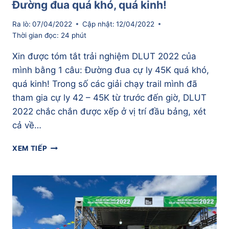
Đường đua quá khó, quá kinh!
Ra lò:
07/04/2022
Cập nhật:
12/04/2022
Thời gian đọc:
24
phút
Xin được tóm tắt trải nghiệm DLUT 2022 của
mình bằng 1 câu: Đường đua cự ly 45K quá khó,
quá kinh! Trong số các giải chạy trail mình đã
tham gia cự ly 42 – 45K từ trước đến giờ, DLUT
2022 chắc chắn được xếp ở vị trí đầu bảng, xét
cả về…
KÍ
XEM TIẾP
SỰ
DALAT
ULTRA
TRAIL
2022
–
[PHẦN