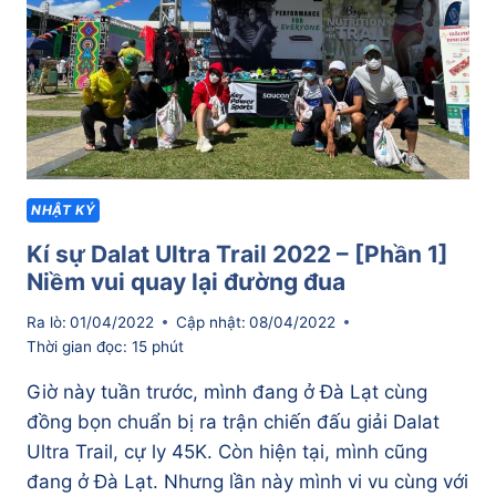
2]
ĐƯỜNG
ĐUA
QUÁ
KHÓ,
QUÁ
KINH!
NHẬT KÝ
Kí sự Dalat Ultra Trail 2022 – [Phần 1]
Niềm vui quay lại đường đua
Ra lò:
01/04/2022
Cập nhật:
08/04/2022
Thời gian đọc:
15
phút
Giờ này tuần trước, mình đang ở Đà Lạt cùng
đồng bọn chuẩn bị ra trận chiến đấu giải Dalat
Ultra Trail, cự ly 45K. Còn hiện tại, mình cũng
đang ở Đà Lạt. Nhưng lần này mình vi vu cùng với