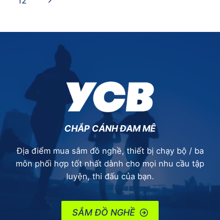
Next
12
-
[PHẦN
Page
2]
TẬN
HƯỞNG
ĐƯỜNG
ĐUA
CHẮP CÁNH ĐAM MÊ
Địa điểm mua sắm đồ nghề, thiết bị chạy bộ / ba
môn phối hợp tốt nhất dành cho mọi nhu cầu tập
luyện, thi đấu của bạn.
SẮM ĐỒ NGHỀ