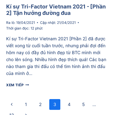
Kí sự Tri-Factor Vietnam 2021 - [Phần
2] Tận hưởng đường đua
Ra lò:
19/04/2021
Cập nhật:
21/04/2021
Thời gian đọc:
12
phút
Kí sự Tri-Factor Vietnam 2021 [Phần 2] đã được
viết xong từ cuối tuần trước, nhưng phải đợi đến
hôm nay có đầy đủ hình đẹp từ BTC mình mới
cho lên sóng. Nhiều hình đẹp thích quá! Các bạn
nào tham gia thi đấu có thể tìm hình ảnh thi đấu
của mình ở…
KÍ
XEM TIẾP
SỰ
TRI-
FACTOR
Page
Previous
1
2
3
4
5
…
VIETNAM
navigation
2021
Page