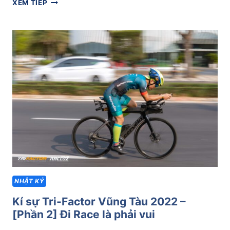
KÍ
XEM TIẾP
SỰ
HCMC
MARATHON
2022
–
LẦN
ĐẦU
ĐUA
21K
VỚI
VỢ
NHẬT KÝ
Kí sự Tri-Factor Vũng Tàu 2022 –
[Phần 2] Đi Race là phải vui