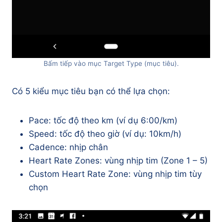
Bấm tiếp vào mục Target Type (mục tiêu).
Có 5 kiểu mục tiêu bạn có thể lựa chọn:
Pace: tốc độ theo km (ví dụ 6:00/km)
Speed: tốc độ theo giờ (ví dụ: 10km/h)
Cadence: nhịp chân
Heart Rate Zones: vùng nhịp tim (Zone 1 – 5)
Custom Heart Rate Zone: vùng nhịp tim tùy
chọn