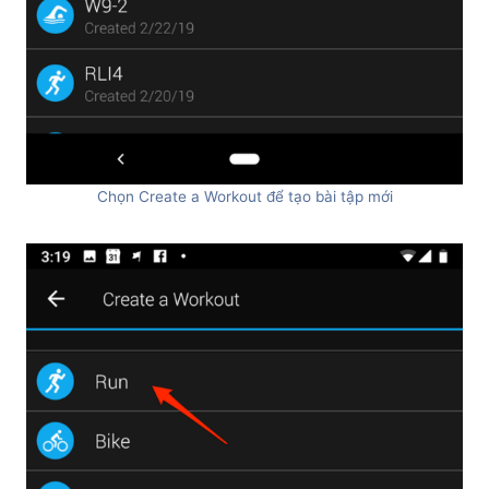
Chọn Create a Workout để tạo bài tập mới