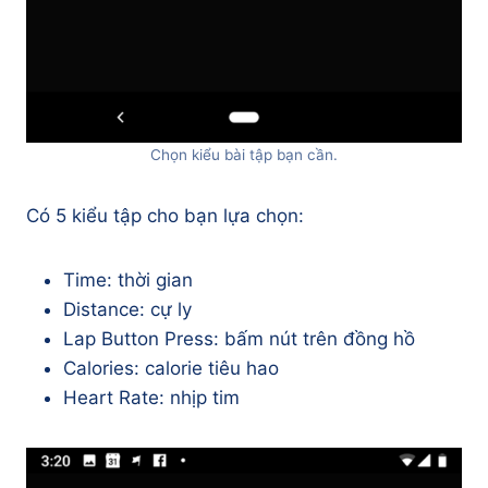
Chọn kiểu bài tập bạn cần.
Có 5 kiểu tập cho bạn lựa chọn:
Time: thời gian
Distance: cự ly
Lap Button Press: bấm nút trên đồng hồ
Calories: calorie tiêu hao
Heart Rate: nhịp tim