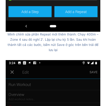
Mình chỉnh sửa phần Repeat mới thêm thành: Chạy 400m –
Zone 4 sau đó nghỉ 2′. Lập lại chu kỳ 5 lần. Sau khi hoàn
thành tất cả các bước, bấm nút Save ở góc trên bên trái để
lưu lại