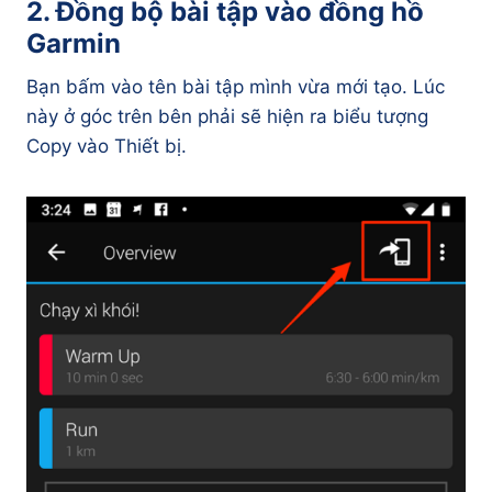
2. Đồng bộ bài tập vào đồng hồ
Garmin
Bạn bấm vào tên bài tập mình vừa mới tạo. Lúc
này ở góc trên bên phải sẽ hiện ra biểu tượng
Copy vào Thiết bị.