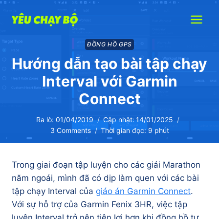
Skip
to
content
ĐỒNG HỒ GPS
Hướng dẫn tạo bài tập chạy
Interval với Garmin
Connect
Ra lò:
01/04/2019
Cập nhật:
14/01/2025
3 Comments
Thời gian đọc:
9
phút
Trong giai đoạn tập luyện cho các giải Marathon
năm ngoái, mình đã có dịp làm quen với các bài
tập chạy Interval của
giáo án Garmin Connect
.
Với sự hỗ trợ của Garmin Fenix 3HR, việc tập
luyện Interval trở nên tiện lợi hơn khi đồng hồ tự