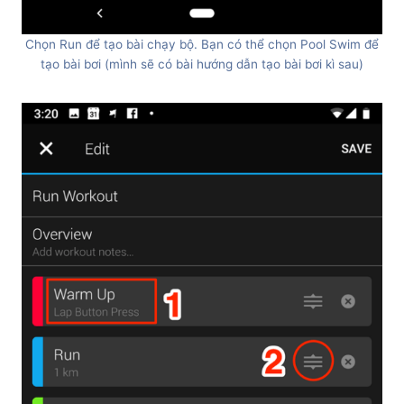
Chọn Run để tạo bài chạy bộ. Bạn có thể chọn Pool Swim để
tạo bài bơi (mình sẽ có bài hướng dẫn tạo bài bơi kì sau)