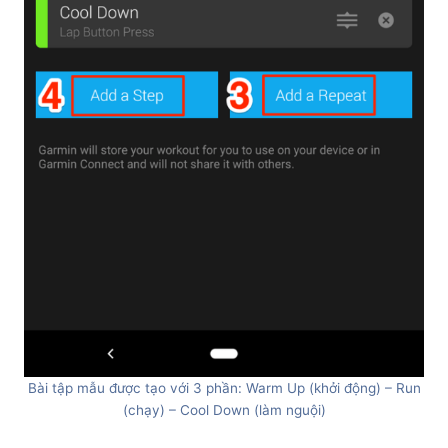
Bài tập mẫu được tạo với 3 phần: Warm Up (khởi động) – Run
(chạy) – Cool Down (làm nguội)