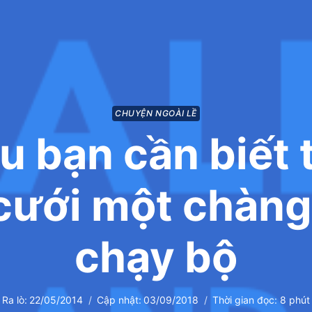
CHUYỆN NGOÀI LỀ
ều bạn cần biết 
 cưới một chàng
chạy bộ
Ra lò:
22/05/2014
Cập nhật:
03/09/2018
Thời gian đọc:
8
phút