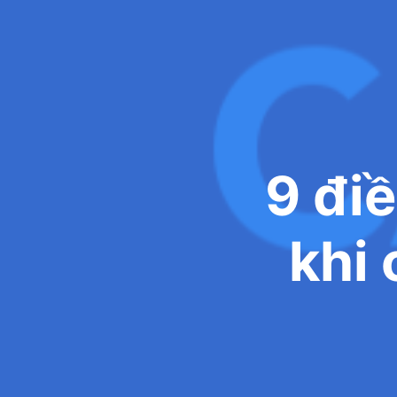
9 đi
khi