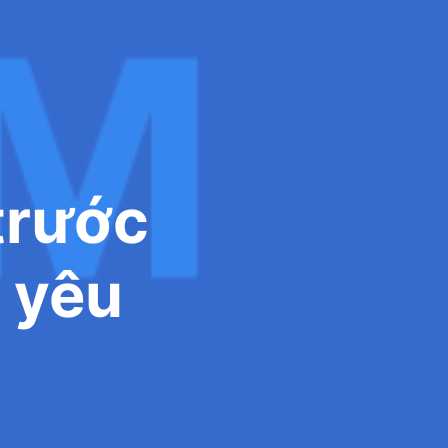
trước
 yêu