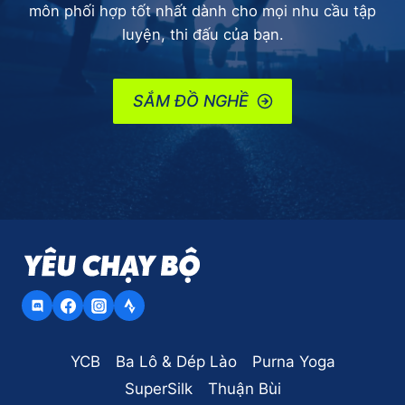
môn phối hợp tốt nhất dành cho mọi nhu cầu tập
luyện, thi đấu của bạn.
SẮM ĐỒ NGHỀ
YCB
Ba Lô & Dép Lào
Purna Yoga
SuperSilk
Thuận Bùi