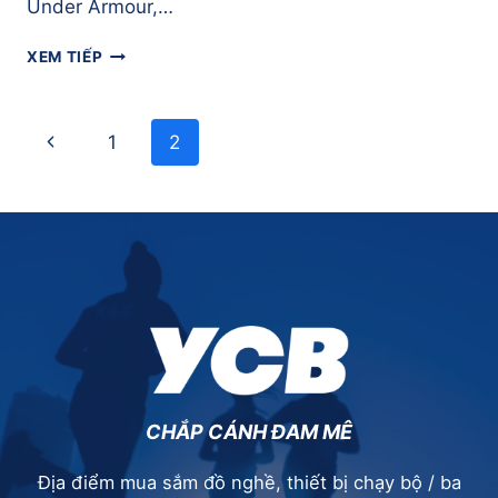
Under Armour,…
TỔNG
XEM TIẾP
HỢP
CÁC
HÃNG
Page
Previous
1
2
GIÀY
navigation
CHẠY
Page
BỘ
HÀNG
ĐẦU
THẾ
GIỚI
CHẮP CÁNH ĐAM MÊ
Địa điểm mua sắm đồ nghề, thiết bị chạy bộ / ba