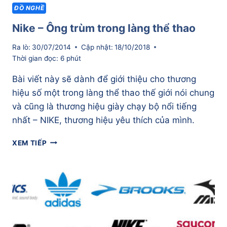
ĐỒ NGHỀ
Nike – Ông trùm trong làng thể thao
Ra lò:
30/07/2014
Cập nhật:
18/10/2018
Thời gian đọc:
6
phút
Bài viết này sẽ dành để giới thiệu cho thương
hiệu số một trong làng thể thao thế giới nói chung
và cũng là thương hiệu giày chạy bộ nổi tiếng
nhất – NIKE, thương hiệu yêu thích của mình.
NIKE
XEM TIẾP
–
ÔNG
TRÙM
TRONG
LÀNG
THỂ
THAO