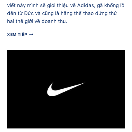
viết này mình sẽ giới thiệu về Adidas, gã khổng lồ
đến từ Đức và cũng là hãng thể thao đứng thứ
hai thế giới về doanh thu.
ADIDAS
XEM TIẾP
–
GÃ
KHỔNG
LỒ
ĐẾN
TỪ
ĐỨC