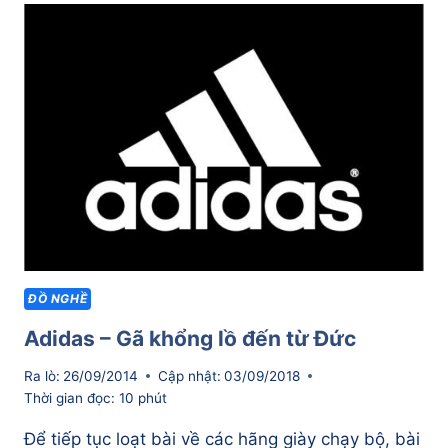
ĐỨC
ĐANG
TÌM
LẠI
CHÍNH
MÌNH
ĐỒ NGHỀ
Adidas – Gã khổng lồ đến từ Đức
Ra lò:
26/09/2014
Cập nhật:
03/09/2018
Thời gian đọc:
10
phút
Để tiếp tục loạt bài về các hãng giày chạy bộ, bài