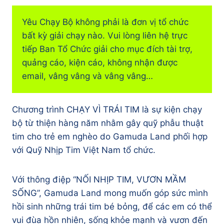
Yêu Chạy Bộ không phải là đơn vị tổ chức
bất kỳ giải chạy nào. Vui lòng liên hệ trực
tiếp Ban Tổ Chức giải cho mục đích tài trợ,
quảng cáo, kiện cáo, không nhận được
email, vâng vâng và vâng vâng…
Chương trình CHẠY VÌ TRÁI TIM là sự kiện chạy
bộ từ thiện hàng năm nhằm gây quỹ phẫu thuật
tim cho trẻ em nghèo do Gamuda Land phối hợp
với Quỹ Nhịp Tim Việt Nam tổ chức.
Với thông điệp “NỐI NHỊP TIM, VƯƠN MẦM
SỐNG”, Gamuda Land mong muốn góp sức mình
hồi sinh những trái tim bé bỏng, để các em có thể
vui đùa hồn nhiên, sống khỏe mạnh và vươn đến