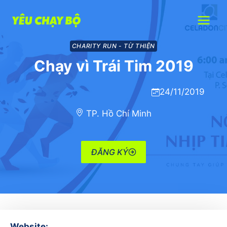
Skip
to
content
CHARITY RUN - TỪ THIỆN
Chạy vì Trái Tim 2019
24/11/2019
TP. Hồ Chí Minh
ĐĂNG KÝ
Website: