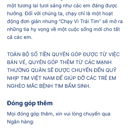
một tương lai tươi sáng như các em đáng được
hưởng. Đối với chúng ta, chạy chỉ là một hoạt
động đơn giản nhưng “Chạy Vì Trái Tim” sẽ mở ra
những tia hy vọng về một cuộc sống mới cho tất
cả các em.
TOÀN BỘ SỐ TIỀN QUYÊN GÓP ĐƯỢC TỪ VIỆC
BÁN VÉ, QUYÊN GÓP THÊM TỪ CÁC MẠNH
THƯỜNG QUÂN SẼ ĐƯỢC CHUYỂN ĐẾN QUỸ
NHỊP TIM VIỆT NAM ĐỂ GIÚP ĐỠ CÁC TRẺ EM
NGHÈO MẮC BỆNH TIM BẨM SINH.
Đóng góp thêm
Mọi đóng góp thêm, xin vui lòng chuyển qua
Ngân hàng: