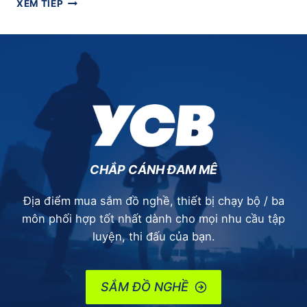
[CHẠY
XEM TIẾP
BỘ
CÙNG
VỢ]
ĐỔI
GIÓ
SANG
PHỐ
ĐI
BỘ
NGUYỄN
HUỆ
CHẮP CÁNH ĐAM MÊ
Địa điểm mua sắm đồ nghề, thiết bị chạy bộ / ba
môn phối hợp tốt nhất dành cho mọi nhu cầu tập
luyện, thi đấu của bạn.
SẮM ĐỒ NGHỀ