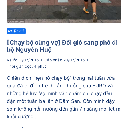
NHẬT KÝ
[Chạy bộ cùng vợ] Đổi gió sang phố đi
bộ Nguyễn Huệ
Ra lò:
17/07/2016
Cập nhật:
20/07/2016
Thời gian đọc:
4
phút
Chiến dịch “hẹn hò chạy bộ” trong hai tuần vừa
qua đã bị đình trệ do ảnh hưởng của EURO và
những hệ luỵ. Vợ mình vẫn chăm chỉ chạy đều
đặn một tuần ba lần ở Đầm Sen. Còn mình dậy
sớm không nổi, nướng đến gần 7h sáng mới lết ra
khỏi giường…