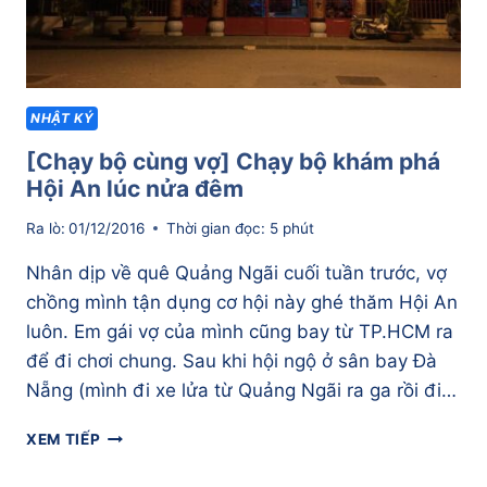
NHẬT KÝ
[Chạy bộ cùng vợ] Chạy bộ khám phá
Hội An lúc nửa đêm
Ra lò:
01/12/2016
Thời gian đọc:
5
phút
Nhân dịp về quê Quảng Ngãi cuối tuần trước, vợ
chồng mình tận dụng cơ hội này ghé thăm Hội An
luôn. Em gái vợ của mình cũng bay từ TP.HCM ra
để đi chơi chung. Sau khi hội ngộ ở sân bay Đà
Nẵng (mình đi xe lửa từ Quảng Ngãi ra ga rồi đi…
[CHẠY
XEM TIẾP
BỘ
CÙNG