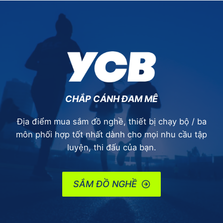
VỢ]
CHẠY
BỘ
KHÁM
PHÁ
HỘI
AN
LÚC
NỬA
CHẮP CÁNH ĐAM MÊ
ĐÊM
Địa điểm mua sắm đồ nghề, thiết bị chạy bộ / ba
môn phối hợp tốt nhất dành cho mọi nhu cầu tập
luyện, thi đấu của bạn.
SẮM ĐỒ NGHỀ