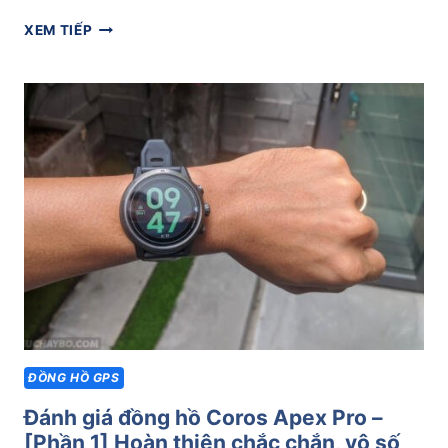
ĐÁNH
XEM TIẾP
GIÁ
ĐỒNG
HỒ
COROS
APEX
PRO
–
[PHẦN
2]
TRẢI
NGHIỆM
THỰC
TẾ,
SO
SÁNH
ĐỒNG HỒ GPS
VÀ
TỔNG
Đánh giá đồng hồ Coros Apex Pro –
KẾT
[Phần 1] Hoàn thiện chắc chắn, vô số