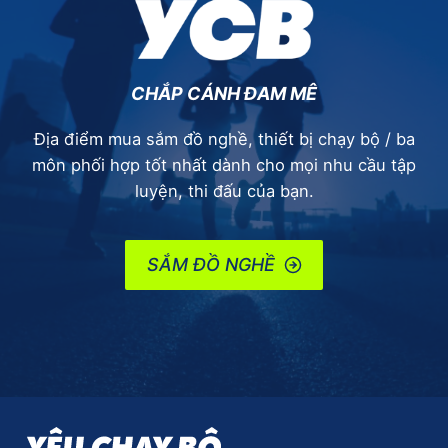
–
[PHẦN
1]
HOÀN
THIỆN
CHẮP CÁNH ĐAM MÊ
CHẮC
CHẮN,
Địa điểm mua sắm đồ nghề, thiết bị chạy bộ / ba
VÔ
môn phối hợp tốt nhất dành cho mọi nhu cầu tập
SỐ
luyện, thi đấu của bạn.
TÍNH
NĂNG,
DỄ
SẮM ĐỒ NGHỀ
SỬ
DỤNG