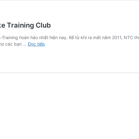
ke Training Club
-Training hoàn hảo nhất hiện nay. Kể từ khi ra mắt năm 2011, NTC t
Lên
 cho các bạn …
Đọc tiếp
lịch
tập
luyện
Cross-
Training
với
Nike
Training
Club